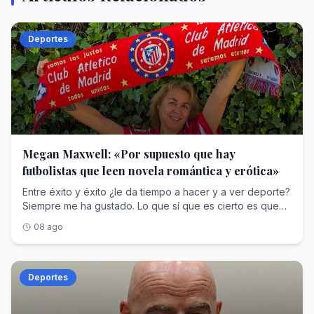
Deportes
Megan Maxwell: «Por supuesto que hay
futbolistas que leen novela romántica y erótica»
Entre éxito y éxito ¿le da tiempo a hacer y a ver deporte?
Siempre me ha gustado. Lo que sí que es cierto es que
ahora soy más mayor y vaga. Hasta hace unos meses,
08 ago
hacía 'spinning' y antes corría. He sido de ir al gimnasio,
eso sí.Escritora, deportista y del Atleti.Sí. Soy del Atleti, de
toda la vida. Y lo seguiré siendo por siempre.¿De dónde
nace esa fidelidad?Vivía al lado del Calderón y mi tío
Deportes
Fernando era del Atlético de Madrid a muerte. Mi madre
era del Real Madrid y mi abuelo del Barça. Pero mi tío nos