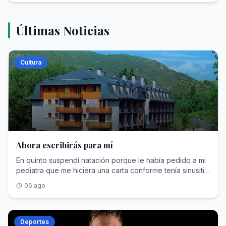
Últimas Noticias
Cultura
Ahora escribirás para mí
En quinto suspendí natación porque le había pedido a mi
pediatra que me hiciera una carta conforme tenía sinusitis
crónica, y mis padres, hablando con la directora a final de
06 ago
curso, descubrieron que era mentira. El castigo fue
escribir 100 páginas a máquina copiando definiciones de
la enciclopedia. Ahora este castigo no tendría ningún
sentido pero en 1986 todavía se creía que la
Deportes