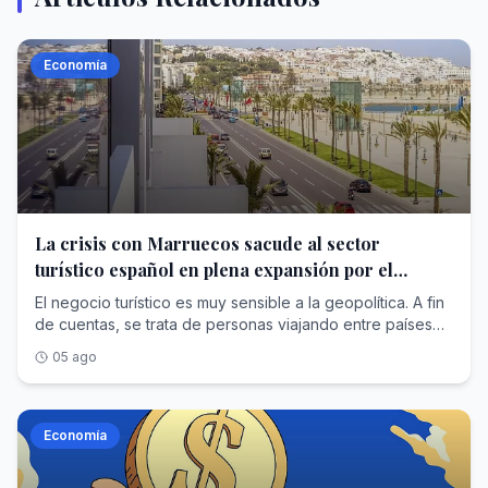
Economía
La crisis con Marruecos sacude al sector
turístico español en plena expansión por el
Mundial de 2030
El negocio turístico es muy sensible a la geopolítica. A fin
de cuentas, se trata de personas viajando entre países
cuya relación es esencial para eliminar circunstancias
05 ago
adversas. En este contexto, algunas de las principales
cadenas hoteleras españolas, así como touroperadores y
agencias de viaje deberán estar atentas a la crisis que se
vive con Marruecos . Un destino que han establecido
Economía
como prioritario para ampliar sus negocios. En estos
momentos hay cierta confusión con respecto a lo que ha