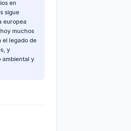
ios en
s sigue
za europea
e hoy muchos
a el legado de
s, y
o ambiental y