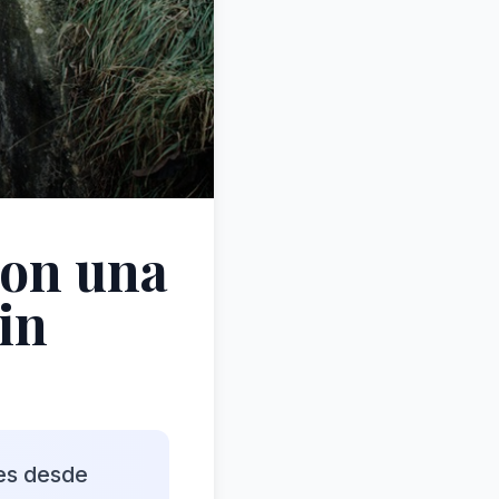
con una
in
res desde