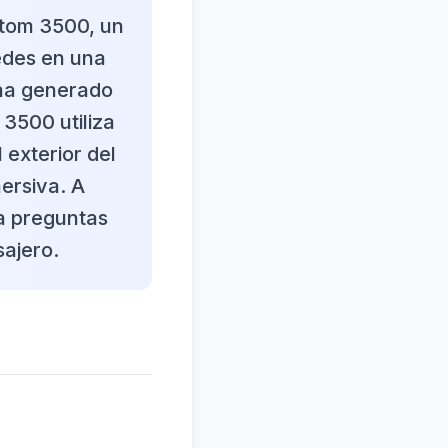
ntom 3500, un
edes en una
a ha generado
 3500 utiliza
 exterior del
ersiva. A
a preguntas
sajero.