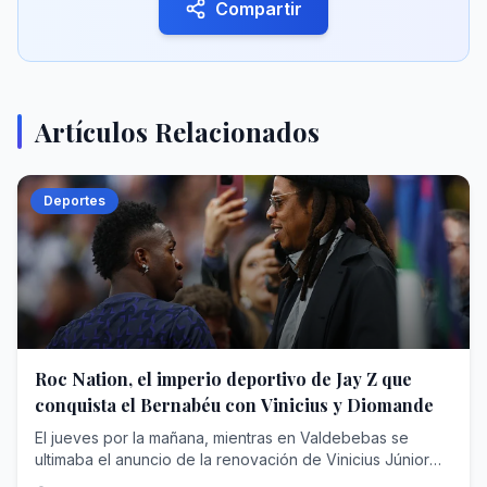
Compartir
Artículos Relacionados
Deportes
Roc Nation, el imperio deportivo de Jay Z que
conquista el Bernabéu con Vinicius y Diomande
El jueves por la mañana, mientras en Valdebebas se ultimaba el anuncio de la renovación de Vinicius Júnior hasta el 30 de junio de 2032, un monovolumen negro abandonaba la concentración del RB Leipzig en Saalfelden (Austria) camino del aeropuerto. Dentro viajaba Yan Diomande , diecinueve años, rumbo a Madrid para cerrar un traspaso cifrado en unos 125 millones de euros fijos que, con las variables, podría escalar hasta los 140 y convertirse en el más caro de la historia del club blanco, por encima de los que se pagaron por Cristiano Ronaldo, Bellingham o Hazard. En apenas veinticuatro horas, el Real Madrid anunciaba el blindaje de su estrella y su nuevo fichaje récord.Dos operaciones, dos contratos de más de seis años y una sola autoría. Porque detrás de la nueva ficha de Vinicius —en torno a los 24 millones de euros brutos por temporada— y detrás del extremo marfileño que eligió el Bernabéu pese al cortejo del PSG y del Liverpool está la misma empresa: Roc Nation Sports , la agencia fundada por el rapero y magnate Shawn 'Jay-Z' Carter. Nunca una compañía nacida del hip hop había acumulado tanto poder en el vestuario más institucional del fútbol mundial.Para entender cómo un sello discográfico de Nueva York ha terminado condicionando el presente y el futuro deportivo del club de las quince Copas de Europa hay que recorrer trece años de estrategia empresarial: una venta forzosa en la NBA, un beisbolista arrebatado al agente más temido de América, un sueño brasileño frustrado que acabó resolviéndose comprando una agencia entera y un desembarco europeo que ha concluido donde concluyen todas las conquistas del fútbol: en Chamartín.Jay-Z: De Brooklyn a las grandes estrellasAntes de toparse con Florentino Pérez, Shawn Corey Carter (Brooklyn, 1969) ya había negociado con medio mundo. Criado en las viviendas sociales de Marcy Houses, fundó en 1995 su propio sello, Roc-A-Fella Records, porque ninguna discográfica quiso ficharle; en 2007 vendió su marca de ropa Rocawear por 204 millones de dólares; y en abril de 2008 creó Roc Nation , en alianza con el gigante de conciertos Live Nation, que puso sobre la mesa un contrato inicial de unos 150 millones. Aquello nació como discográfica y hoy es un conglomerado de representación de artistas y deportistas, editorial, cine y televisión, filantropía y moda. Forbes lo consagró en 2019 como el primer rapero milmillonario de la historia y hoy estima su fortuna entre los 2.500 y los 2.800 millones de dólares, un patrimonio en el que la música es ya casi una anécdota frente a operaciones como la firma del contrato con la NFL para producir el espectáculo del descanso de la Super Bowl.Durante un tiempo, el rapero tuvo una participación en los Brooklyn Nets que llegó a su fin en abril de 2013. La normativa de la NBA y de su sindicato de jugadores prohíbe que un propietario de franquicia ejerza a la vez de agente, de modo que Jay-Z tuvo que desprenderse de su parte de la franquicia neoyorquina, adquirida en 2004 por cerca de un millón de dólares: un paquete minúsculo, inferior al 1% y valorado en unos 350.000 dólares, pero de enorme carga simbólica, porque el rapero había sido el rostro de la mudanza de la franquicia de Nueva Jersey a Brooklyn y hasta había intervenido en el diseño de su identidad visual. Vendió para poder sentarse al otro lado de la mesa. En alianza con la agencia CAA (Creative Artists Agency)—con la que rompió relaciones años después— , su primera adquisición fue un golpe de efecto: Robinson Canó , jugador de los Yankees, abandonó a Scott Boras —el agente más temido del béisbol— para firmar con el sello del rapero. Meses después, Canó rubricaba con los Seattle Mariners un contrato de 240 millones de dólares y diez años, uno de los mayores de la historia de las Grandes Ligas. Le siguieron Kevin Durant (NBA)—cliente insignia de aquella primera época, antes de fundar años más tarde su propia firma—, Skylar Diggins (WNBA), Victor Cruz (NFL) o Geno Smith.El planteamiento era una enmienda a la totalidad del oficio. Frente a la vieja escuela europea del agente intermediario —el modelo de Jorge Mendes, que según Forbes ha llegado a manejar más de 950 millones de dólares en contratos activos con comisiones superiores a los 95—, Roc Nation importó la lógica del entretenimiento americano: gestión 360 grados, marca personal, moda, contenido audiovisual e impacto social. La adquisición de TFMHay un nombre que sobrevuela toda esta historia y que nunca llegó a formar parte de la agencia: Neymar . Cuando Roc Nation Sports echó a andar en 2013, ya se rumoreaba que fichar al entonces astro del Santos figuraba entre las máximas prioridades del rapero, que soñaba con convertirlo en el emblema global de su desembarco en el fútbol. No sucedió jamás. Una década después, Jay-Z resolvió el desengaño con una jugada de manual americano: si no puedes comprar la fruta, compra el huerto.El 7 de julio de 2023, Roc Nation Sports International anunció la adquisición de TFM Agency , la agencia de Sao Paulo que representaba a más de un centenar de futbolistas brasileños, rebautizada desde entonces como Roc Nation Sports Brazil. El importe quedó blindado bajo confidencialidad —se estima que fueron unos 450 millones de dólares—, pero el botín estaba en la cartera: Vinicius Júnior, Gabriel Martinelli y la siguiente hornada de perlas, con Endrick a la cabeza. De un plumazo, la nómina futbolística internacional de la casa se triplicó, de unos cuarenta a cerca de ciento veinte jugadores. «En términos de fútbol, Brasil es el centro de todo», proclamó Juan Perez —presidente de la división deportiva desde su nacimiento— al presentar la operación.Al frente quedó el hombre que lo había construido: Frederico Pena , fundador de TFM, que conservó acciones y asumió la presidencia de la filial brasileña junto a sus socios principales. Pena es el cazador de talento sudamericano por antonomasia: ató a Vinicius en su etapa de Flamengo, mucho antes del traspaso que lo llevó al Real Madrid en 2018, y repitió la fórmula con Endrick, amarrado antes de que el club blanco pagara al Palmeiras en torno a 60 millones por un chaval de dieciséis años. Jay-Z no persiguió la firma de Vinicius uno a uno, como persiguió en vano la de Neymar; adquirió directamente la sociedad que ya la custodiaba.La conquista del mercado europeoEl asalto al Viejo Continente tiene fecha y arquitecto. En septiembre de 2019, Roc Nation abrió oficina en Londres y puso al mando a Michael Yormark . La cartera europea creció a golpe de nombres: Kevin De Bruyne y Romelu Lukaku como buques insignia belgas, Axel Witsel, Jerome Boateng, Federico Dimarco, Tyrone Mings, los hermanos Reece y Lauren James o Marcus Rashford, captado en 2020. La propia agencia presume hoy de figurar entre las diez más importantes del fútbol mundial.El músculo americano completa el cuadro. En Estados Unidos, la casa gestiona a estrellas como LaMelo Ball en la NBA, el quarterback Kyler Murray o Saquon Barkley, campeón de la Super Bowl con Filadelfia. Según la última radiografía de Forbes sobre las agencias más valiosas de Norteamérica, Roc Nation Sports ocupa el séptimo puesto, con unos 2.140 millones de dólares en contratos deportivos activos bajo gestión, otros 510 millones en acuerdos extradeportivos , un techo de comisiones estimado en 218 millones y alrededor de 260 clientes. En España, sus hilos se cruzan en el Clásico: además de Vinicius y Endrick en el Real Madrid, representa a Marc Bernal, el prometedor mediocentro azulgrana que el Barcelona blindó hasta 2029 con una cláusula de 500 millones.Y en mayo de este año llegó el matiz que define la nueva era: los clubes ya no solo negocian contra Roc Nation; ahora también la contratan. La agencia, que ya promociona la marca de la Serie A italiana en Estados Unidos, anunció el pasado 14 de mayo una alianza estratégica con el Chelsea por la que asumirá el crecimiento de la marca del club londinense y su conexión con el público estadounidense, a caballo entre el fútbol, la música y la cultura pop, con camiseta de edición limitada firmada por DJ Khaled incluida. El cazador se ha hecho también guardabosques: la misma empresa que tensa a los clubes en los despachos es la que otros clubes pagan para seducir al aficionado del futuro.El colofón en el MadridY así se llega al verano de 2026, el de la doble exhibición de fuerza en Chamartín. La historia de Yan Diomande parece escrita para el modelo Roc Nation: hace apenas dos años jugaba en la academia DME de Daytona Beach, en Florida; el Leganés lo rescató para su filial, el Leipzig ejecutó su cláusula por 20 millones en julio de 2025 y el marfileño respondió con la mejor temporada de un debutante en la Bundesliga, doce goles y ocho asistencias, antes de brillar con Costa de Marfil en el Mundial. El chico de Abiyán, que creció idolatrando a Cristiano Ronaldo, eligió el Bernabéu. La renovación de Vinicius fue un pulso más largo y más áspero: más de dieciocho meses de tira y afloja en los que llegó a darse por imposible mientras la relación del brasileño con Xabi Alonso, despedido tras solo 34 partidos, siguiera condicionando el vestuario que ahora dirige José Mourinho . El club, fiel a su liturgia, mantuvo su cláusula intacta en los 1.000 millones. Y sobre la mesa planeó siempre la palanca perfecta: una supuesta oferta desde el fútbol saudí que hubiese cambiado el panorama deportivo.El madridismo reconocerá la escena. En 2013 y en 2016, Jorge Mendes protagonizó pulsos idénticos con Florentino Pérez para renovar a Cristiano Ronaldo con la exigencia de mantenerlo en la cima salarial del planeta —en la cual había ascendido Leo Messi— y la misma cláusula simbólica de 1.000 millones. Ha cambiado el acento del negociador —del portugués de Gestifute al inglés corporativo de Michael Yormark—, no la naturaleza del pulso. La diferencia principal, con respecto a 2016, es que Yormark ha conseguido lo que Mendes no pudo: Vinicius vestirá de blanco cobrando un salario que le satisface. Dos contratos hasta 2032,