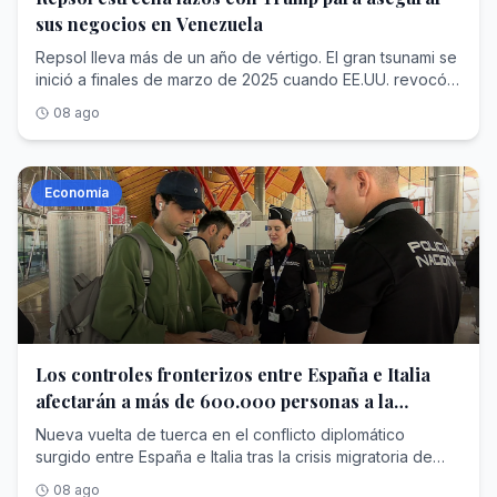
sus negocios en Venezuela
Repsol lleva más de un año de vértigo. El gran tsunami se
inició a finales de marzo de 2025 cuando EE.UU. revocó
los permisos de operación de diversas petroleras en
08 ago
Venezuela. Posteriormente, la caída de Nicolás Maduro y
la recuperación de las licencias de explotación han
dejado a la compañía española con un objetivo muy
claro: conseguir la calma en el país caribeño –para
Economía
recuperar la deuda cuanto antes– y tener la mejor
relación posible con la Administración Trump. En este
marco, desde la compañía energética que dirige Josu
Jon Imaz sostienen que están siguiendo de cerca la
evolución política e institucional de Venezuela. Además,
según consta en la documentación remitida a la CNMV
tras la presentación de los resultados... <a
href="https://www.abc.es/economia/repsol-estrecha-
Los controles fronterizos entre España e Italia
lazos-trump-acelerar-normalidad-negocio-
afectarán a más de 600.000 personas a la
20260809011244-nt.html">Ver Más</a>
semana
Nueva vuelta de tuerca en el conflicto diplomático
surgido entre España e Italia tras la crisis migratoria de
Ceuta . Primero fue el país transalpino el que inició
08 ago