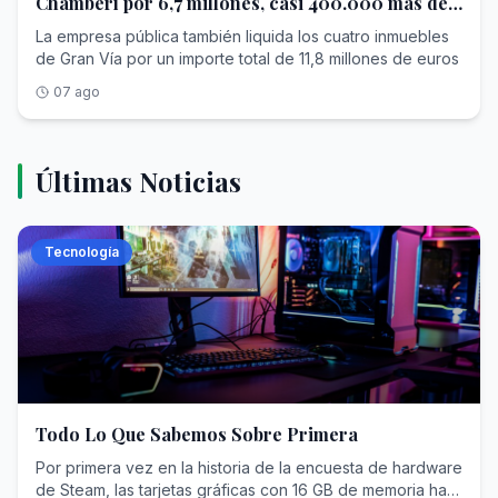
Chamberí por 6,7 millones, casi 400.000 más de
lo que pagó
La empresa pública también liquida los cuatro inmuebles
de Gran Vía por un importe total de 11,8 millones de euros
07 ago
Últimas Noticias
Tecnología
Todo Lo Que Sabemos Sobre Primera
Por primera vez en la historia de la encuesta de hardware
de Steam, las tarjetas gráficas con 16 GB de memoria han