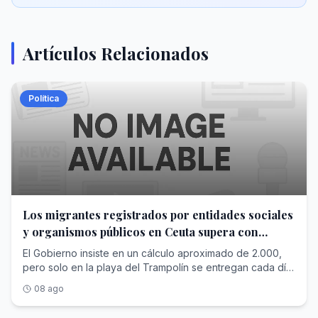
Artículos Relacionados
Política
Los migrantes registrados por entidades sociales
y organismos públicos en Ceuta supera con
creces las cifras de Interior
El Gobierno insiste en un cálculo aproximado de 2.000,
pero solo en la playa del Trampolín se entregan cada día
más raciones para alimentar a los recién llegados
08 ago