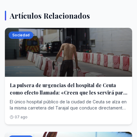
Artículos Relacionados
Sociedad
La pulsera de urgencias del hospital de Ceuta
como efecto llamada: «Creen que les servirá para
pedir asilo»
El único hospital público de la ciudad de Ceuta se alza en
la misma carretera del Tarajal que conduce directamente
al paso fronterizo principal. Es uno de los emblemas de la
07 ago
ciudad y el punto de referencia sanitario en la zona
fronteriza. El hospital está siempre bajo presión, incluso
sin la llegada masiva de inmigrantes como la que tuvo