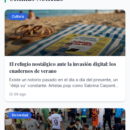
Cultura
El refugio nostálgico ante la invasión digital: los
cuadernos de verano
Existe un notorio pasado en el día a día del presente, un
'déjà vu' constante. Artistas pop como Sabrina Carpenter
personifican estéticas pasadas como las 'pin up girls' de
09 ago
los 50, Maggie O'Farrell escribe pensando en el
renacimiento inglés y las pantallas explotan las historias
de Jane Austen y las Brontë . Ante la sobreestimulación
frenética e inmortal que contagian las redes, buscamos la
Sociedad
escapatoria en lo analógico, donde objetos físicos y
tangibles como los cuadernos de verano para adultos