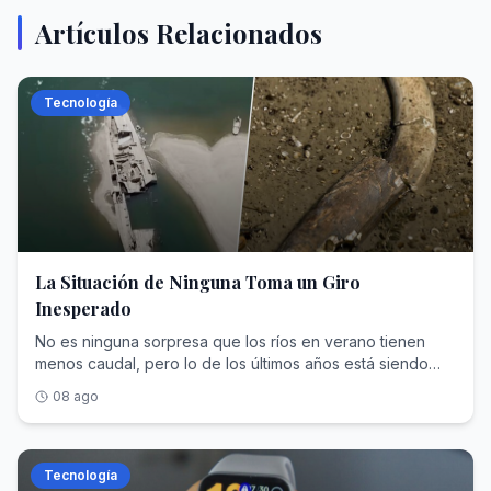
Artículos Relacionados
Tecnología
La Situación de Ninguna Toma un Giro
Inesperado
No es ninguna sorpresa que los ríos en verano tienen
menos caudal, pero lo de los últimos años está siendo
histórico y no hablamos de la Europa mediterránea: el
08 ago
caudaloso Danubio también sufre en sus carnes la
sequía, algo que viene pasando en años anteriores. Este
2026 está batiendo récords, como ha confirmado las
imágenes satelitales del Danubio tomadas por Copernicus
Tecnología