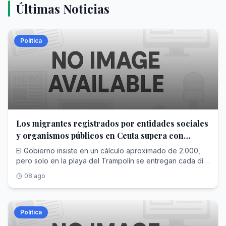
Últimas Noticias
Política
Los migrantes registrados por entidades sociales
y organismos públicos en Ceuta supera con
creces las cifras de Interior
El Gobierno insiste en un cálculo aproximado de 2.000,
pero solo en la playa del Trampolín se entregan cada día
más raciones para alimentar a los recién llegados
08 ago
Política