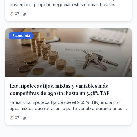
noviembre, propone negociar estas normas básicas
universales desde el diálogo entre gobiernos, empresas
07 ago
y trabajadores
Economía
Las hipotecas fijas, mixtas y variables más
competitivas de agosto: hasta un 3,58% TAE
Firmar una hipoteca fija desde el 2,55% TIN, encontrar tipos mixtos que retrasan la parte variable durante años o atarte al euríbor con un diferencial ajustado son tres caminos abiertos este mes de agosto en entidades como Ibercaja, Banco Sabadell o Kutxabank. Eso sí: debes tener en cuenta que detrás de casi cada uno de esos tipos hay condiciones de vinculación (nómina, seguros, planes de pensiones) que conviene leer con calma antes de decidir. El momento ayuda a comparar con la cabeza fría. El euríbor a doce meses cerró julio con una media del 2,855% , y el Banco Central Europeo mantuvo los tipos en su reunión del 23 de julio, con la facilidad de depósito en el 2,25%. Con el índice estabilizado tras meses de bajadas, la banca ha vuelto a competir por captar hipotecas, y eso se nota en los tipos fijos y en los diferenciales de las variables. Quédate con una idea antes de entrar en materia: el tipo que anuncia el banco suele ser el TIN, pero lo que te dice cuánto cuesta de verdad el préstamo cada año es la TAE , porque suma comisiones y productos vinculados. Y en las mixtas y variables hay un segundo dato que pesa tanto como el tipo: cuántos años pagas a un precio conocido antes de que entre en juego el euríbor. Ibercaja ( 3,49% TAE ), Banca March ( 3,01% TAE ), Banco Sabadell ( 3,58% TAE ), Cajamar ( 3,44% TAE ) y CaixaBank ( 4,26% TAE ) son las cinco opciones a tipo fijo de esta comparativa, la vía para quien prefiere pagar siempre la misma cuota, sin sobresaltos, durante toda la vida del préstamo. Ibercaja pone el tipo fijo más bajo de esta comparativa: un 2,55% TIN que no cambia en toda la vida del préstamo, con una TAE del 3,49% a 25 años . Es el punto de partida más ajustado para quien busca una cuota inamovible y el número más bajo de salida. Ese tipo sale a cuenta si centralizas tu vida financiera en el banco: la bonificación máxima pide domiciliar una nómina de al menos 2.500 euros , una tarjeta con uso mínimo, tres recibos, seguros de hogar y de vida y una aportación mensual de 75 euros a un fondo. Cuantos menos requisitos cumplas, más sube el tipo. En Banca March, el TIN del 2,65% y la TAE del 3,01% casi se tocan , y esa es la TAE más ajustada de las cinco fijas: apenas hay distancia entre el tipo del anuncio y el coste real, porque no carga comisión de apertura. El plazo llega hasta 30 años. Está pensada para importes altos, con un préstamo que parte de un mínimo desde los 150.000 euros . Para acceder a sus condiciones pide domiciliar ingresos recurrentes desde 4.000 euros al mes en su cuenta digital y contratar seguros de vida y de hogar, así que encaja sobre todo con quien financia una compra elevada. Banco Sabadell reparte su bonificación por tramos, y esa es su particularidad: no es todo o nada. Su hipoteca fija se firma con un 2,75% TIN y una TAE del 3,58% a 30 años , sin comisión de apertura, y el tipo baja según cuántos productos sumes: nómina, seguro de hogar, seguro de vida o seguro de protección de pagos. Esa mecánica escalonada encaja con quien no puede o no quiere cumplir todas las vinculaciones a la vez , porque cada producto que añades rebaja un poco el tipo sin obligarte al paquete completo. Conviene tener presente que aplica comisión por amortización anticipada solo durante los primeros años. Cajamar añade un requisito que no verás en las demás: para acceder a su mejor tipo hay que hacerse socio de la entidad, con una aportación de unos 61 euros. A cambio ofrece un 2,85% TIN y una TAE del 3,44% a 30 años , sin comisión de apertura. Además de la condición de socio, la bonificación completa pide domiciliar la nómina y contratar seguros, y está orientada a unidades familiares con ingresos por encima de los 4.000 euros al mes . Es una opción a estudiar para quien ya tiene o no le importa asumir esa relación con el banco. CaixaBank firma la TAE más alta de las cinco, un 4,26% con un 2,85% TIN a 30 años, pero también es la que más margen deja para rebajar el tipo por la vía de la vinculación: hasta un punto porcentual menos de TIN si combinas varios productos. Ese descuento de hasta el 1% se consigue sumando nómina, recibos, tarjeta, seguro de hogar, seguro de vida e incluso una alarma , y tampoco carga comisión de apertura. Encaja con quien está dispuesto a concentrar toda su relación bancaria en la entidad a cambio del mayor recorte. Las mixtas son el término medio: pagas un tipo fijo durante los primeros años y solo después la cuota pasa a depender del euríbor. Banco Sabadell ( 3,90% TAE ), Pibank ( 3,30% TAE ), Ibercaja ( 3,77% TAE ), Abanca ( 5,11% TAE ) y una segunda variante de Ibercaja con tramo fijo a diez años ( 3,45% TAE ) completan este apartado. Banco Sabadell arranca con el tipo de salida más bajo de las mixtas: un 1,80% TIN durante los tres primeros años. Es el tramo fijo más corto del grupo, así que la cuota pasa antes a moverse con el euríbor, al que después se suma un diferencial del 0,70%. La TAE queda en el 3,90% a 30 años. Encaja con quien apuesta a que el euríbor seguirá contenido dentro de tres años y prefiere pagar muy poco al principio. Como en su hipoteca fija, no cobra comisión de apertura y la bonificación del tipo se reparte por tramos según los productos que contrates. Pibank es la mixta con la TAE más baja de esta comparativa, un 3,30% , y lo consigue por la vía más limpia: sin comisiones de apertura, estudio o amortización y sin obligarte a domiciliar nómina ni contratar un paquete de productos, más allá de una cuenta y un seguro de daños. Ofrece un 1,99% TIN durante los cuatro primeros años. Se contrata al cien por cien online, financia hasta el 90% de la compra y llega a un plazo de 35 años, el más largo de este grupo. Es la puerta de entrada natural para quien huye de las vinculaciones y quiere calcular el coste sin letra pequeña añadida. Ibercaja estira el tramo fijo a cinco años con un 2,00% TIN, dos años más a precio cerrado que la de Sabadell. Pasado ese periodo, la cuota se calcula con el euríbor más un diferencial del 0,60%, y la TAE se sitúa en el 3,77% a 25 años . Como en su hipoteca fija, el mejor tipo llega cumpliendo su cuadro de vinculaciones: nómina desde 2.500 euros, tarjeta, tres recibos, seguros de hogar y vida y aportación mensual a un fondo. Interesa a quien quiere más años de tranquilidad antes de asomarse al índice. Abanca firma la TAE más alta de las mixtas, un 5,11% , con un 2,05% TIN durante los cinco primeros años. Su rasgo propio es que no carga ninguna comisión y que la bonificación se reparte entre varios productos vinculables, aplicándose sobre todo al diferencial a partir del sexto año, cuando empieza la parte variable. Ese diseño premia la vinculación justo cuando la cuota deja de ser fija , y no antes. Puede convenir a quien planea mantener la relación con el banco a largo plazo y prefiere suavizar el tramo variable más que el fijo. La segunda variante de Ibercaja alarga el tipo fijo hasta diez años, el tramo más largo de todas las mixtas, con un 2,10% TIN. A cambio de esa década a precio conocido, su TAE se queda en el 3,45% a 25 años , por debajo de la versión a cinco años de la propia entidad. Después de esos diez años, la cuota pasa al euríbor más un diferencial del 0,60% . Pide el mismo cuadro de vinculaciones que el resto de hipotecas de Ibercaja, y es la alternativa para quien quiere aplazar lo máximo posible la exposición al índice sin renunciar a un tipo de salida contenido. En las variables la cuota se mueve con el euríbor desde el principio, salvo un primer tramo con tipo fijo de arranque. Kutxabank ( 3,67% TAE ), Banco Sabadell ( 3,98% TAE ), COINC ( 3,29% TAE ), Bankinter ( 3,66% TAE ) y Unicaja ( 4,20% TAE ) son las cinco que cierran esta comparativa, y aquí el dato que más pesa a largo plazo es el diferencial que se suma al índice. Kutxabank baja el diferencial al mínimo del grupo para el largo plazo: euríbor más 0,49%, una vez pasado el primer año a un 1,96% TIN. Es el dato que más cuenta en una hipoteca que vas a pagar durante décadas, y se refleja en una TAE del 3,67% a 30 años . Ese diferencial bonificado pide domiciliar una nómina desde 3.000 euros , aportar a un plan de pensiones o EPSV y contratar su seguro de hogar; si dejas de cumplir alguna condición, el diferencial sube a partir del segundo año. Encaja con quien puede sostener esa vinculación de forma estable. Banco Sabadell ofrece el arranque más suave: un 1,50% TIN durante los doce primeros meses, el tipo de salida más bajo de las variables. Después, la cuota pasa al euríbor más un diferencial del 0,50%, con una TAE del 3,98% a 30 años . Ese primer año barato alivia el inicio, cuando más aprietan la mudanza y los gastos de entrada. Como en el resto de su gama, no cobra comisión de apertura y bonifica el tipo por tramos según los productos que sumes, sin exigir el paquete completo de golpe. COINC, la marca digital de Bankinter, es la variable con la TAE más baja de esta comparativa, un 3,29% , y la que menos te ata: sin comisiones y sin vinculación obligatoria. Parte de un 2,30% TIN el primer año y después aplica euríbor más 0,50%. Si quieres, puedes rebajar el diferencial en 0,40 puntos abriendo una cuenta , pero es opcional, no una condición para contratar. Es la elección para quien prioriza no atarse a nóminas ni seguros y prefiere gestionar todo online. Bankinter alarga el tramo inicial a precio fijo hasta 36 meses, tres años con un 2,30% TIN antes de que entre el euríbor más un diferencial del 0,50%. Es el arranque protegido más largo de las variables, y su TAE queda en el 3,66% a 30 años . Su tipo se bonifica con la cuenta nómina, un seguro de vida y un seguro multirriesgo de hogar ; si dejas de cumplir alguna de esas vinculaciones, el tipo sube de forma automática. Interesa a quien quiere tres años de cuota estable antes de exponerse al índice. Unicaja reserva su variable para nóminas a partir de 2.000 euros al mes, un umbral de entrada más asequible que el de otras entidades del grupo. Ofrece un 1,90% TIN el primer año y después euríbor má
07 ago