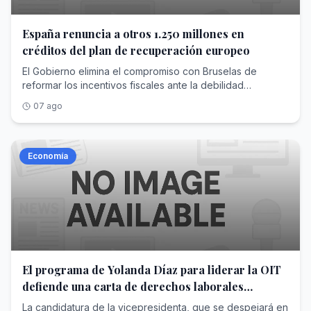
seis páginas y en el que ambos expresan sus
principales... <a
href="https://www.abc.es/economia/yolanda-diaz-
España renuncia a otros 1.250 millones en
formaliza-candidatura-dirigir-oit-propone-
créditos del plan de recuperación europeo
20260807195444-nt.html">Ver Más</a>
El Gobierno elimina el compromiso con Bruselas de
reformar los incentivos fiscales ante la debilidad
parlamentaria que le impide modificarlos
07 ago
Economía
El programa de Yolanda Díaz para liderar la OIT
defiende una carta de derechos laborales
mínimos para todos los países
La candidatura de la vicepresidenta, que se despejará en