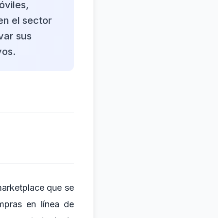
óviles,
en el sector
var sus
vos.
marketplace que se
mpras en línea de