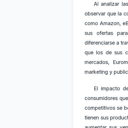
Al analizar l
observar que la c
como Amazon, eBa
sus ofertas par
diferenciarse a t
que los de sus c
mercados, Euromo
marketing y public
El impacto d
consumidores que 
competitivos se b
tienen sus produc
aumentar sus ven