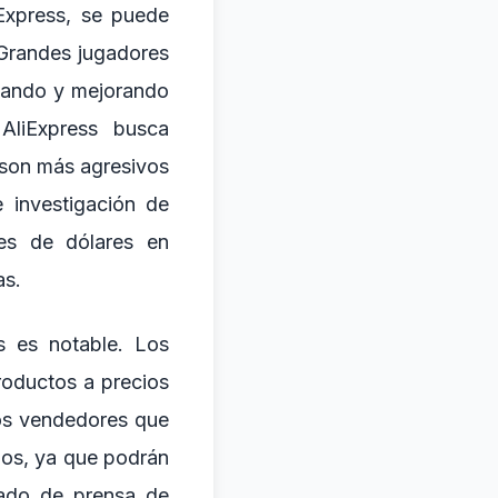
iExpress, se puede
 Grandes jugadores
vando y mejorando
AliExpress busca
 son más agresivos
 investigación de
nes de dólares en
as.
s es notable. Los
roductos a precios
los vendedores que
dos, ya que podrán
cado de prensa de