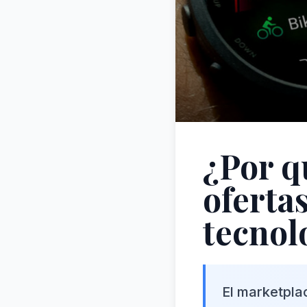
¿Por q
oferta
tecnolo
El marketpla