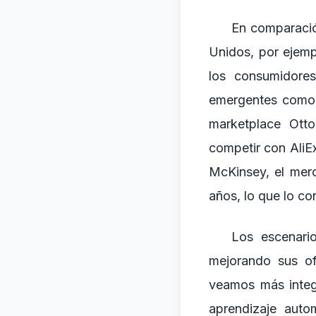
En comparación
Unidos, por ejem
los consumidore
emergentes como 
marketplace Ott
competir con AliE
McKinsey, el mer
años, lo que lo c
Los escenario
mejorando sus of
veamos más integr
aprendizaje auto