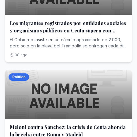
Los migrantes registrados por entidades sociales
y organismos públicos en Ceuta supera con
creces las cifras de Interior
El Gobierno insiste en un cálculo aproximado de 2.000,
pero solo en la playa del Trampolín se entregan cada día
más raciones para alimentar a los recién llegados
08 ago
Política
Meloni contra Sánchez: la crisis de Ceuta ahonda
la brecha entre Roma y Madrid