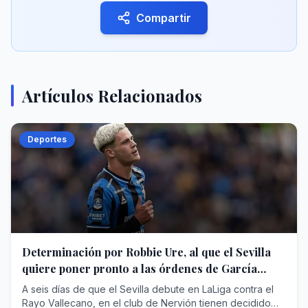
Compartir
Artículos Relacionados
Deportes
Determinación por Robbie Ure, al que el Sevilla
quiere poner pronto a las órdenes de García
Plaza pese a las dificultades
A seis días de que el Sevilla debute en LaLiga contra el
Rayo Vallecano, en el club de Nervión tienen decidido