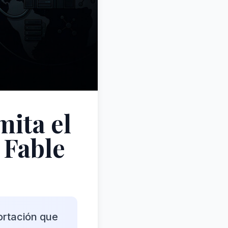
mita el
 Fable
ortación que