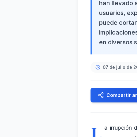
han llevado 
usuarios, ex
puede cortar
implicacione
en diversos 
07 de julio de 
Compartir ar
L
a irrupción 