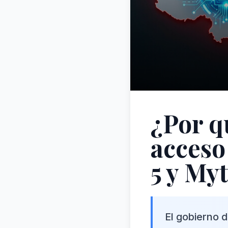
¿Por q
acceso
5 y My
El gobierno 