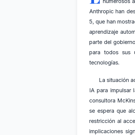
numerosos á
Anthropic han de
5, que han mostra
aprendizaje autom
parte del gobiern
para todos sus u
tecnologías.
La situación a
IA para impulsar 
consultora McKins
se espera que alc
restricción al a
implicaciones sig