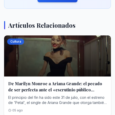
Artículos Relacionados
Cultura
De Marilyn Monroe a Ariana Grande: el pecado
de ser perfecta ante el «escrutinio público
interminable»
El principio del fin ha sido este 31 de julio, con el estreno
de 'Petal', el single de Ariana Grande que otorga también
nombre a su nuevo disco. Sin embargo, en cuestión de
05 ago
horas, la conversación dejó de girar en torno a la canción