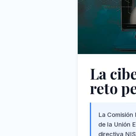
La cib
reto p
La Comisión 
de la Unión 
directiva NI