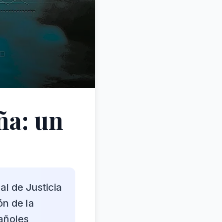
ña: un
l de Justicia
ón de la
añoles