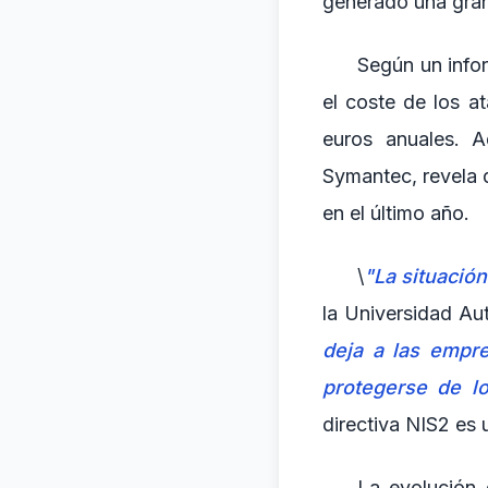
generado una gran
Según un infor
el coste de los a
euros anuales. 
Symantec, revela 
en el último año.
\
"La situación 
la Universidad Au
deja a las empr
protegerse de lo
directiva NIS2 es
La evolución 