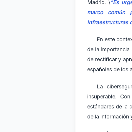
Madrid. \
"Es urg
marco común pa
infraestructuras c
En este contex
de la importancia 
de rectificar y a
españoles de los 
La cibersegu
insuperable. Co
estándares de la 
de la información y