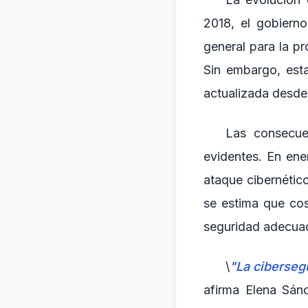
2018, el gobiern
general para la pr
Sin embargo, est
actualizada desde
Las consecue
evidentes. En ene
ataque cibernétic
se estima que cos
seguridad adecuad
\
"La ciberseg
afirma Elena Sán