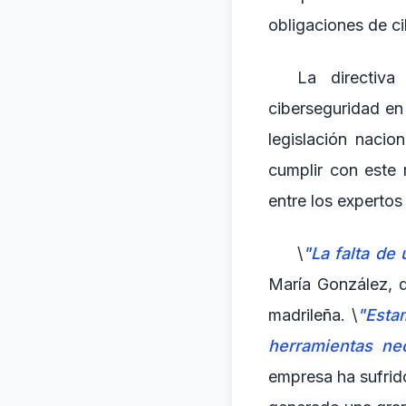
obligaciones de c
La directiv
ciberseguridad en
legislación naci
cumplir con este 
entre los expertos
\
"La falta de
María González, d
madrileña. \
"Esta
herramientas nec
empresa ha sufrido