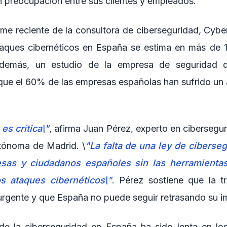
 preocupación entre sus clientes y empleados.
me reciente de la consultora de ciberseguridad, Cyber
taques cibernéticos en España se estima en más de 
Además, un estudio de la empresa de seguridad de
que el 60% de las empresas españolas han sufrido un 
es crítica\"
, afirma Juan Pérez, experto en cibersegu
tónoma de Madrid. \
"La falta de una ley de ciberse
esas y ciudadanos españoles sin las herramientas
s ataques cibernéticos\"
. Pérez sostiene que la t
 urgente y que España no puede seguir retrasando su 
de la ciberseguridad en España ha sido lenta en lo