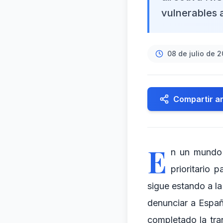
vulnerables a
08 de julio de 
Compartir ar
E
n un mundo 
prioritario
sigue estando a l
denunciar a Españ
completado la tra