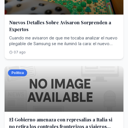
Nuevos Detalles Sobre Avisaron Sorprenden a
Expertos
Cuando me avisaron de que me tocaba analizar el nuevo plegable de Samsung se me iluminó la cara: el nuevo formato me ha encantado porque me recuerda a uno de mis preferidos, el OPPO Find N2. Esa ilusión pasó a diluirse cuando descubrí que mi boleto ganador era el Samsung Galaxy Z Fold8 Ultra, no el Fold8 a secas. Mi cara debió de ser la del famoso meme de la independencia catalana. Eso antes de analizarlo, porque después de dos semanas con él confieso que me alegro de mi suerte. El Samsung Galaxy Z Fold8 Ultra tiene un formato alargado, sí; no cambia en exceso con respecto a la mayoría de plegables, también, pero tiene un algo que lo convierte en una elección sensata: Samsung ha conseguido un plegable capaz de auparse al podio sin despeinarse. Venía del Vivo X Fold6 y no puedo estar más contento con el Galaxy Z Fold8 Ultra: es un telefonazo con mayúsculas. Índice de Contenidos (6) Ficha técnica del Samsung Galaxy Z Fold8 Ultra Diseño, pantallas y sonido: Samsung ha hecho los deberes Rendimiento y software: potencia con demasiado control Batería: lo bueno y lo malo del silicio-carbono Cámaras: el telefoto se queda atrás Samsung Galaxy Z Fold8 Ultra, la opinión y nota de Xataka Ficha técnica del Samsung Galaxy Z Fold8 Ultra SAMSUNG GALAXY Z Fold8 Ultra Dimensiones y peso Plegado: 72,8 x 158,4 x 8,9 mmDesplegado: 143,2 x 158,4 x 4,1 mm215 gramos pantalla plegable Dynamic AMOLED 2X de 8 pulgadasResolución QXGA+ (2.504 x 2.256 píxeles)422 píxeles por pulgada3.000 nitsTasa de refresco: 1-120 HzVision Booster pantalla principal Dynamic AMOLED 2X de 6,5 pulgadasResolución FullHD+ (1.080 x 2.520 píxeles)422 pppTasa de refresco: 1-120 HzVision Booster procesador Snapdragon 8 Elite Gen 5 para Galaxy Memoria ram y almacenamiento 12/256 GB12/512 GB16 GB/1 TB cámara principal Principal: 200 MP, quad pixel AF, OIS, f/1.7, FOV 85ºGran angular: 50 MP, OIS, f/1.7, FOV 120ºTelefoto: 10 MP, PDAF, OIS, f/2.4, FOV 36º, zoom 3x cámara frontal Pantalla principal: 10 MP, f/2.2, FOV 85ºPantalla plegable: 10 MP, f/2.2, FOV 100º batería 5.000 mAh Carga rápida de 45WCarga inalámbrica de 20WCarga inalámbrica inversa PowerShare conectividad 5G NSA/SALTEWi-Fi 7Bluetooth 6NFCGPS sistema operativo Android 17One UI 9 otros Resistencia IP48Altavoces estéreoLector de huellas capacitivo en el lateralGalaxy AIKnoxNow BriefNow Nudge precio Desde 2.199 euros Diseño, pantallas y sonido: Samsung ha hecho los deberes Llama la atención por lo compacto que es en la mano, porque parece un móvil “normal” cuando está plegado, por la gran superficie de uso que se abre ante los ojos al desplegarlo y por su excelente construcción de metal. La elección de los materiales, incluido el titanio de la bisagra, me parece acertada. El Samsung Galaxy Z Fold8 Ultra se siente premium, se ve como tal y funciona al nivel de lo que cualquiera esperaría por 2.200 euros. Dejando de lado si es o no caro para lo que ofrece (yo creo que sí), es un teléfono que da mucho más de lo que cualquiera necesita. Las pantallas son un escándalo. Y la interior ve muy reducida la presencia de la arruga El ratio de la pantalla exterior es alargado, todo lo contrario del Fold8 a secas. Dicho panel tiene unos marcos generosos y ofrece lo máximo que puede dar Samsung en tecnología AMOLED. Me parece una delicia en todas las condiciones, ver cualquier contenido en la pantalla frontal supone disfrutarlo con detalle, nitidez, con un excelente rango de color, ajustado en saturación y con un contraste altísimo. También el brillo es muy alto: no se inmuta ni bajo el sol directo de agosto. Más fino no se puede: el USB C marca los límites Los cantos del teléfono son finos, al nivel de que apenas tiene espacio el USB C. Samsung ha evolucionado el cuerpo del Fold7 para hacerlo aún más fino en el Samsung Galaxy Z Fold8 Ultra. Sin que el móvil sea exageradamente grande: venía del Vivo X Fold6 y el de Samsung me parecía hasta pequeño. Sin que esto implique perder calidad ni versatilidad en la reproducción de contenido. La certificación IP48 garantiza protección contra el agua. Contra el polvo no tanto con el polvo y la arena La resistencia queda un poco por detrás de la competencia: el Galaxy Z Fold8 Ultra está certificado con IP48 (el polvo sigue siendo su peor enemigo). Mantiene el doble altavoz estéreo, uno en cada canto del móvil. Con un sonido que sorprende por su potencia y por su calidad: medí 90 dB máximos de presión sonora. Los altavoces externos tienen bastante potencia para ser los de un plegable. Acusan cierta estridencia a volumen alto y eché en falta algo de pegada en los bajos Samsung ha rediseñado la bisagra para añadirle resistencia y mayor facilidad para abrir el teléfono. La acción de desplegado sigue siendo engorrosa: al ser tan fino, cuesta meter los dedos entre el mínimo hueco que deja el cuerpo. Es verdad que no ofrece tanta resistencia como otros plegables que he probado. Y hay otro punto positivo: Samsung ha conseguido disimular en buena medida la arruga interior de plegado. Está y se nota al tacto y a la vista, aunque no molesta. El Galaxy Z Fold8 Ultra subraya el sonido inalámbrico y con cable con audio Hi-Res, con una colección amplísima de códecs Bluetooth. Tiene salida de audio digital a través del USB C y es compatible con Display Port. El lector de huellas del Samsung Galaxy Z Fold8 ultra es muy fino, pero efectivo Turno del lector de huellas. Como suele ocurrir en los plegables, el escáner se sitúa en el lateral del teléfono, sobre el botón de encendido. Este es muy fino y de reducido tamaño. Aun así, lee muy bien la huella, desbloquea al instante con solo posar el dedo y no me ha hecho repetir demasiadas veces el desbloqueo porque no me detectó la huella. Correcto. Además, Samsung incluye el siempre bienvenido desbloqueo facial con la cámara frontal y también con la interior. He podido desbloquear el Galaxy Z Fold8 Ultra desplegándolo y dejando que la cámara interior me detectara. Rendimiento y software: potencia con demasiado control Sobre el papel, el Samsung Galaxy Z Fold8 Ultra parte con lo mejorcito en potencia para este año, el Snapdragon 8 Elite Gen 5 adaptado a los Galaxy. Es un SoC que ya he probado en muchos otros teléfonos, incluida la versión adaptada de Qualcomm para el Samsung Galaxy S26 Ultra, que tiene el mismo chip. Aunque en el Fold no se comporta de la misma manera: debido al escaso espacio que deja un grosor de 4,2 mm, el sistema debe estrangular el rendimiento muy pronto para que el móvil no se sobrecaliente. El Fold8 Ultra acusa un elevado throttling durante la ejecución a máximos. Esto se aprecia en los benchmarks, donde el rendimiento sostenido cae casi a la mitad tras los primeros minutos. Puede llegar a calentarse, sobre todo si se hacen ambas cosas: jugar y cargar. En el uso habitual, no me he encontrado con caídas apreciables de rendimiento durante el uso habitual y los juegos han funcionado con alta calidad gráfica en todo momento. El throttling tras diez minutos es muy acusado (captura de la derecha) Otro de los detalles negativos es el desplazamiento vertical: las aplicaciones a veces fluyen a saltos, incluso con la tasa de refresco adaptable. El sistema activa los 120 Hz en las animaciones dentro y entre apps, dejando a 1 Hz el panel cuando la imagen en pantalla es estática. No suele intercalar otras frecuencias, aunque todo depende de las apps. Por ejemplo, cuando reproduce vídeos en YouTube puede adaptar el refresco a los 30 o 60 Hz dependiendo de los fps del contenido. Turno de echarle un vistazo a los resultados de benchmark. A continuación tienes la tabla comparativa del Samsung Galaxy Z Fold8 Ultra con los plegables que le hacen competencia directa aparte de otros modelos igualmente premium. samsung galaxy z fold7 Motorola Razr Fold Honor Magic v6 xiaomi 17 ultra oppo find x9 ultra samsung galaxy s26 ultra iPhone 17 pro max PROCESADOR Snapdragon 8 Elite Gen 5 for Galaxy Snapdragon 8 Gen 5
07 ago
Política
El Gobierno amenaza con represalias a Italia si
no retira los controles fronterizos a viajeros