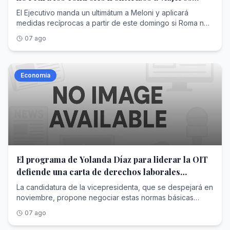
procedentes de España
El Ejecutivo manda un ultimátum a Meloni y aplicará
medidas recíprocas a partir de este domingo si Roma no
acaba con las restricciones
07 ago
Economía
El programa de Yolanda Díaz para liderar la OIT
defiende una carta de derechos laborales
mínimos para todos los países
La candidatura de la vicepresidenta, que se despejará en
noviembre, propone negociar estas normas básicas
universales desde el diálogo entre gobiernos, empresas
07 ago
y trabajadores