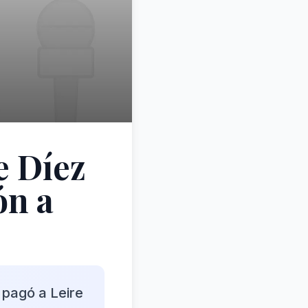
e Díez
ón a
 pagó a Leire