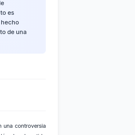
de
to es
n hecho
xto de una
n una controversia