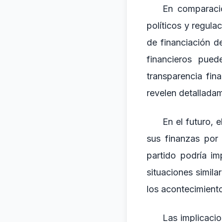
En comparació
políticos y regula
de financiación d
financieros pued
transparencia fin
revelen detallada
En el futuro, 
sus finanzas por 
partido podría im
situaciones simila
los acontecimient
Las implicacio