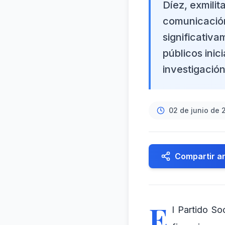
Díez, exmilit
comunicación
significativ
públicos ini
investigación
02 de junio de 
Compartir ar
E
l Partido So