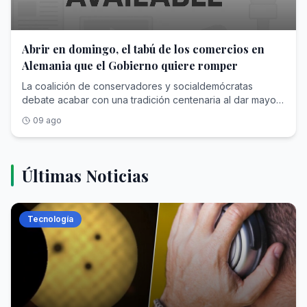
estadística del INE. El aumento de los precios se ha
consolidado por quinto mes consecutivo por encima del...
<a href="https://www.abc.es/economia/inflacion-traga-
ganancias-salariales-trabajadores-20260810201135-
Abrir en domingo, el tabú de los comercios en
nt.html">Ver Más</a>
Alemania que el Gobierno quiere romper
La coalición de conservadores y socialdemócratas
debate acabar con una tradición centenaria al dar mayor
flexibilidad a determinadas tiendas para que abran el
09 ago
domingo. La mitad de la población lo respalda
Últimas Noticias
Tecnología