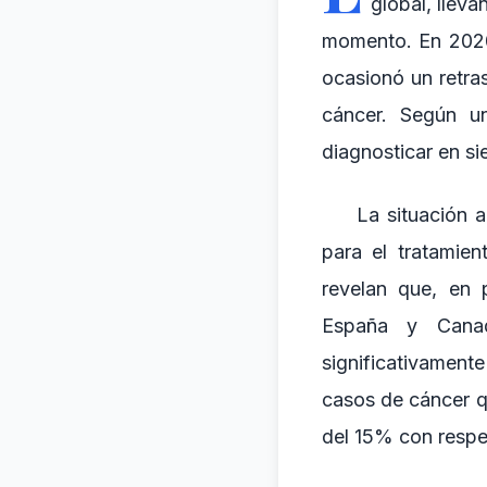
global, lleva
momento. En 2020,
ocasionó un retra
cáncer. Según u
diagnosticar en si
La situación a
para el tratamien
revelan que, en 
España y Canad
significativament
casos de cáncer q
del 15% con respec