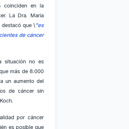
s coinciden en la
er. La Dra. Maria
, destacó que \
"es
acientes de cáncer
a situación no es
a que más de 8.000
ta un aumento del
os de cáncer sin
 Koch.
alidad por cáncer
ién es posible que