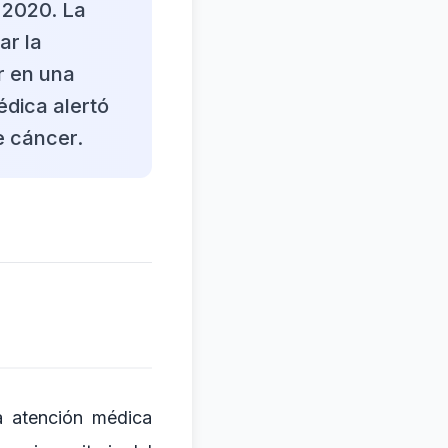
 2020. La
ar la
r en una
édica alertó
e cáncer.
a atención médica