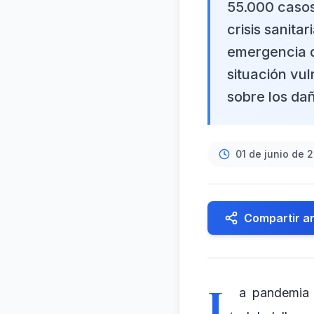
55.000 casos
crisis sanita
emergencia d
situación vu
sobre los dañ
01 de junio de 
Compartir ar
L
a pandemia 