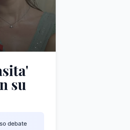
sita'
en su
nso debate