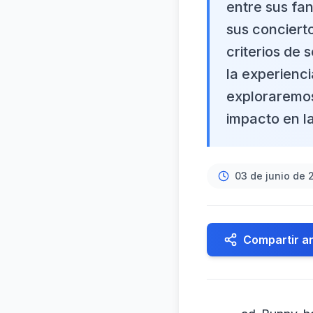
entre sus fa
sus conciert
criterios de 
la experienci
exploraremos
impacto en la
03 de junio de 
Compartir ar