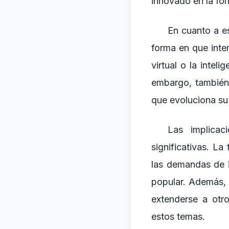
innovado en la for
En cuanto a e
forma en que inte
virtual o la intel
embargo, también 
que evoluciona su 
Las implicac
significativas. La
las demandas de i
popular. Además, l
extenderse a otr
estos temas.