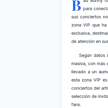
B
ad Bunny ha
para conect
sus conciertos no
zona VIP que ha 
exclusiva, destina
de atención en su
Según datos r
masiva, con más 
llevado a un aume
esta zona VIP es 
conciertos del art
selección de invit
fans.