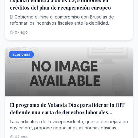
España renuncia a otros 1.250 millones en
formaliza-candidatura-dirigir-oit-propone-
créditos del plan de recuperación europeo
20260807195444-nt.html">Ver Más</a>
El Gobierno elimina el compromiso con Bruselas de
reformar los incentivos fiscales ante la debilidad
parlamentaria que le impide modificarlos
07 ago
Economía
El programa de Yolanda Díaz para liderar la OIT
defiende una carta de derechos laborales
mínimos para todos los países
La candidatura de la vicepresidenta, que se despejará en
noviembre, propone negociar estas normas básicas
universales desde el diálogo entre gobiernos, empresas
07 ago