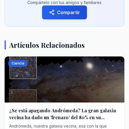
Compártelo con tus amigos y familiares
Compartir
Artículos Relacionados
Ciencia
¿Se está apagando Andrómeda? La gran galaxia
vecina ha dado un 'frenazo' del 80% en su
capacidad para crear estrellas
Andrómeda, nuestra galaxia vecina, esa con la que