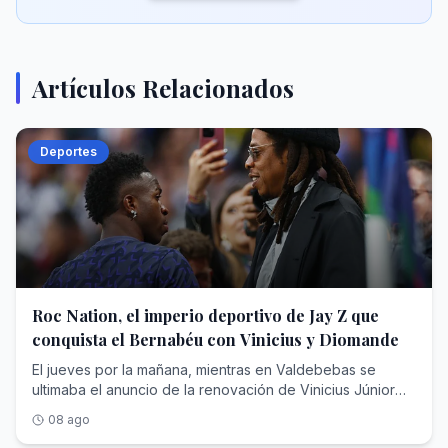
Artículos Relacionados
Deportes
Roc Nation, el imperio deportivo de Jay Z que
conquista el Bernabéu con Vinicius y Diomande
El jueves por la mañana, mientras en Valdebebas se ultimaba el anuncio de la renovación de Vinicius Júnior hasta el 30 de junio de 2032, un monovolumen negro abandonaba la concentración del RB Leipzig en Saalfelden (Austria) camino del aeropuerto. Dentro viajaba Yan Diomande , diecinueve años, rumbo a Madrid para cerrar un traspaso cifrado en unos 125 millones de euros fijos que, con las variables, podría escalar hasta los 140 y convertirse en el más caro de la historia del club blanco, por encima de los que se pagaron por Cristiano Ronaldo, Bellingham o Hazard. En apenas veinticuatro horas, el Real Madrid anunciaba el blindaje de su estrella y su nuevo fichaje récord.Dos operaciones, dos contratos de más de seis años y una sola autoría. Porque detrás de la nueva ficha de Vinicius —en torno a los 24 millones de euros brutos por temporada— y detrás del extremo marfileño que eligió el Bernabéu pese al cortejo del PSG y del Liverpool está la misma empresa: Roc Nation Sports , la agencia fundada por el rapero y magnate Shawn 'Jay-Z' Carter. Nunca una compañía nacida del hip hop había acumulado tanto poder en el vestuario más institucional del fútbol mundial.Para entender cómo un sello discográfico de Nueva York ha terminado condicionando el presente y el futuro deportivo del club de las quince Copas de Europa hay que recorrer trece años de estrategia empresarial: una venta forzosa en la NBA, un beisbolista arrebatado al agente más temido de América, un sueño brasileño frustrado que acabó resolviéndose comprando una agencia entera y un desembarco europeo que ha concluido donde concluyen todas las conquistas del fútbol: en Chamartín.Jay-Z: De Brooklyn a las grandes estrellasAntes de toparse con Florentino Pérez, Shawn Corey Carter (Brooklyn, 1969) ya había negociado con medio mundo. Criado en las viviendas sociales de Marcy Houses, fundó en 1995 su propio sello, Roc-A-Fella Records, porque ninguna discográfica quiso ficharle; en 2007 vendió su marca de ropa Rocawear por 204 millones de dólares; y en abril de 2008 creó Roc Nation , en alianza con el gigante de conciertos Live Nation, que puso sobre la mesa un contrato inicial de unos 150 millones. Aquello nació como discográfica y hoy es un conglomerado de representación de artistas y deportistas, editorial, cine y televisión, filantropía y moda. Forbes lo consagró en 2019 como el primer rapero milmillonario de la historia y hoy estima su fortuna entre los 2.500 y los 2.800 millones de dólares, un patrimonio en el que la música es ya casi una anécdota frente a operaciones como la firma del contrato con la NFL para producir el espectáculo del descanso de la Super Bowl.Durante un tiempo, el rapero tuvo una participación en los Brooklyn Nets que llegó a su fin en abril de 2013. La normativa de la NBA y de su sindicato de jugadores prohíbe que un propietario de franquicia ejerza a la vez de agente, de modo que Jay-Z tuvo que desprenderse de su parte de la franquicia neoyorquina, adquirida en 2004 por cerca de un millón de dólares: un paquete minúsculo, inferior al 1% y valorado en unos 350.000 dólares, pero de enorme carga simbólica, porque el rapero había sido el rostro de la mudanza de la franquicia de Nueva Jersey a Brooklyn y hasta había intervenido en el diseño de su identidad visual. Vendió para poder sentarse al otro lado de la mesa. En alianza con la agencia CAA (Creative Artists Agency)—con la que rompió relaciones años después— , su primera adquisición fue un golpe de efecto: Robinson Canó , jugador de los Yankees, abandonó a Scott Boras —el agente más temido del béisbol— para firmar con el sello del rapero. Meses después, Canó rubricaba con los Seattle Mariners un contrato de 240 millones de dólares y diez años, uno de los mayores de la historia de las Grandes Ligas. Le siguieron Kevin Durant (NBA)—cliente insignia de aquella primera época, antes de fundar años más tarde su propia firma—, Skylar Diggins (WNBA), Victor Cruz (NFL) o Geno Smith.El planteamiento era una enmienda a la totalidad del oficio. Frente a la vieja escuela europea del agente intermediario —el modelo de Jorge Mendes, que según Forbes ha llegado a manejar más de 950 millones de dólares en contratos activos con comisiones superiores a los 95—, Roc Nation importó la lógica del entretenimiento americano: gestión 360 grados, marca personal, moda, contenido audiovisual e impacto social. La adquisición de TFMHay un nombre que sobrevuela toda esta historia y que nunca llegó a formar parte de la agencia: Neymar . Cuando Roc Nation Sports echó a andar en 2013, ya se rumoreaba que fichar al entonces astro del Santos figuraba entre las máximas prioridades del rapero, que soñaba con convertirlo en el emblema global de su desembarco en el fútbol. No sucedió jamás. Una década después, Jay-Z resolvió el desengaño con una jugada de manual americano: si no puedes comprar la fruta, compra el huerto.El 7 de julio de 2023, Roc Nation Sports International anunció la adquisición de TFM Agency , la agencia de Sao Paulo que representaba a más de un centenar de futbolistas brasileños, rebautizada desde entonces como Roc Nation Sports Brazil. El importe quedó blindado bajo confidencialidad —se estima que fueron unos 450 millones de dólares—, pero el botín estaba en la cartera: Vinicius Júnior, Gabriel Martinelli y la siguiente hornada de perlas, con Endrick a la cabeza. De un plumazo, la nómina futbolística internacional de la casa se triplicó, de unos cuarenta a cerca de ciento veinte jugadores. «En términos de fútbol, Brasil es el centro de todo», proclamó Juan Perez —presidente de la división deportiva desde su nacimiento— al presentar la operación.Al frente quedó el hombre que lo había construido: Frederico Pena , fundador de TFM, que conservó acciones y asumió la presidencia de la filial brasileña junto a sus socios principales. Pena es el cazador de talento sudamericano por antonomasia: ató a Vinicius en su etapa de Flamengo, mucho antes del traspaso que lo llevó al Real Madrid en 2018, y repitió la fórmula con Endrick, amarrado antes de que el club blanco pagara al Palmeiras en torno a 60 millones por un chaval de dieciséis años. Jay-Z no persiguió la firma de Vinicius uno a uno, como persiguió en vano la de Neymar; adquirió directamente la sociedad que ya la custodiaba.La conquista del mercado europeoEl asalto al Viejo Continente tiene fecha y arquitecto. En septiembre de 2019, Roc Nation abrió oficina en Londres y puso al mando a Michael Yormark . La cartera europea creció a golpe de nombres: Kevin De Bruyne y Romelu Lukaku como buques insignia belgas, Axel Witsel, Jerome Boateng, Federico Dimarco, Tyrone Mings, los hermanos Reece y Lauren James o Marcus Rashford, captado en 2020. La propia agencia presume hoy de figurar entre las diez más importantes del fútbol mundial.El músculo americano completa el cuadro. En Estados Unidos, la casa gestiona a estrellas como LaMelo Ball en la NBA, el quarterback Kyler Murray o Saquon Barkley, campeón de la Super Bowl con Filadelfia. Según la última radiografía de Forbes sobre las agencias más valiosas de Norteamérica, Roc Nation Sports ocupa el séptimo puesto, con unos 2.140 millones de dólares en contratos deportivos activos bajo gestión, otros 510 millones en acuerdos extradeportivos , un techo de comisiones estimado en 218 millones y alrededor de 260 clientes. En España, sus hilos se cruzan en el Clásico: además de Vinicius y Endrick en el Real Madrid, representa a Marc Bernal, el prometedor mediocentro azulgrana que el Barcelona blindó hasta 2029 con una cláusula de 500 millones.Y en mayo de este año llegó el matiz que define la nueva era: los clubes ya no solo negocian contra Roc Nation; ahora también la contratan. La agencia, que ya promociona la marca de la Serie A italiana en Estados Unidos, anunció el pasado 14 de mayo una alianza estratégica con el Chelsea por la que asumirá el crecimiento de la marca del club londinense y su conexión con el público estadounidense, a caballo entre el fútbol, la música y la cultura pop, con camiseta de edición limitada firmada por DJ Khaled incluida. El cazador se ha hecho también guardabosques: la misma empresa que tensa a los clubes en los despachos es la que otros clubes pagan para seducir al aficionado del futuro.El colofón en el MadridY así se llega al verano de 2026, el de la doble exhibición de fuerza en Chamartín. La historia de Yan Diomande parece escrita para el modelo Roc Nation: hace apenas dos años jugaba en la academia DME de Daytona Beach, en Florida; el Leganés lo rescató para su filial, el Leipzig ejecutó su cláusula por 20 millones en julio de 2025 y el marfileño respondió con la mejor temporada de un debutante en la Bundesliga, doce goles y ocho asistencias, antes de brillar con Costa de Marfil en el Mundial. El chico de Abiyán, que creció idolatrando a Cristiano Ronaldo, eligió el Bernabéu. La renovación de Vinicius fue un pulso más largo y más áspero: más de dieciocho meses de tira y afloja en los que llegó a darse por imposible mientras la relación del brasileño con Xabi Alonso, despedido tras solo 34 partidos, siguiera condicionando el vestuario que ahora dirige José Mourinho . El club, fiel a su liturgia, mantuvo su cláusula intacta en los 1.000 millones. Y sobre la mesa planeó siempre la palanca perfecta: una supuesta oferta desde el fútbol saudí que hubiese cambiado el panorama deportivo.El madridismo reconocerá la escena. En 2013 y en 2016, Jorge Mendes protagonizó pulsos idénticos con Florentino Pérez para renovar a Cristiano Ronaldo con la exigencia de mantenerlo en la cima salarial del planeta —en la cual había ascendido Leo Messi— y la misma cláusula simbólica de 1.000 millones. Ha cambiado el acento del negociador —del portugués de Gestifute al inglés corporativo de Michael Yormark—, no la naturaleza del pulso. La diferencia principal, con respecto a 2016, es que Yormark ha conseguido lo que Mendes no pudo: Vinicius vestirá de blanco cobrando un salario que le satisface. Dos contratos hasta 2032,
08 ago