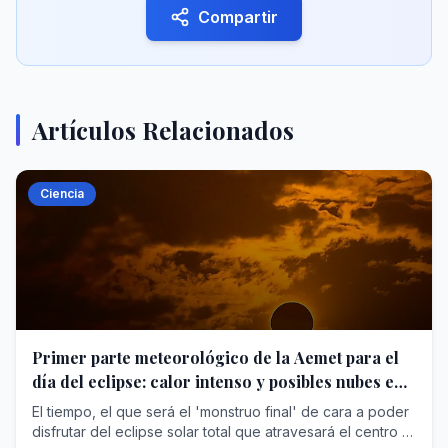
Compartir
Artículos Relacionados
Ciencia
Primer parte meteorológico de la Aemet para el
día del eclipse: calor intenso y posibles nubes en
zonas de montaña
El tiempo, el que será el 'monstruo final' de cara a poder
disfrutar del eclipse solar total que atravesará el centro y