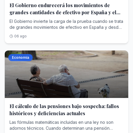
gobierno-contemple-nuevas-ayudas-20260807010550-
El Gobierno endurecerá los movimientos de
nt.html">Ver Más</a>
grandes cantidades de efectivo por España y el
extranjero
El Gobierno invierte la carga de la prueba cuando se trata
de grandes movimientos de efectivo en España y desde
o hacia el extranjero. Dentro del anteproyecto de ley de
06 ago
medidas integrales en materia de prevención del
blanqueo de capitales, la financiación del terrorismo y la
financiación de la proliferación de armas de destrucción
masiva, el Ejecutivo ha incluido que, en caso de
Economía
problema, es el ciudadano el que debe probar que el
dinero en efectivo que lleva encima es legal. El Ministerio
de Economía ha aprovechado el citado anteproyecto
para incluir nuevos requisitos para los movimientos de
&#039;cash&#039;, lo cual se añade a las restricciones
por ejemplo que ya existen para realizar pagos en
comercios o empresas. El departamento... <a
href="https://www.abc.es/economia/gobierno-
El cálculo de las pensiones bajo sospecha: fallos
endurecera-movimientos-grandes-cantidades-efectivo-
históricos y deficiencias actuales
espana-20260807010542-nt.html">Ver Más</a>
Las fórmulas matemáticas incluidas en una ley no son
adornos técnicos. Cuando determinan una pensión