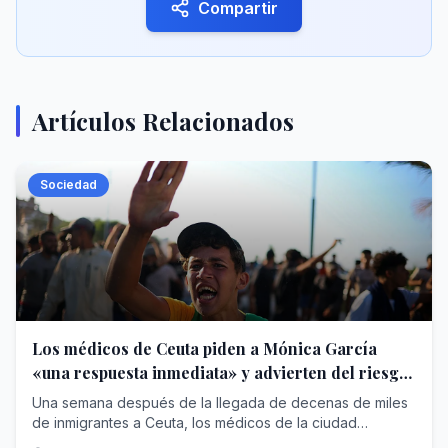
Compartir
Artículos Relacionados
Sociedad
Los médicos de Ceuta piden a Mónica García
«una respuesta inmediata» y advierten del riesgo
de brotes infecciosos
Una semana después de la llegada de decenas de miles
de inmigrantes a Ceuta, los médicos de la ciudad
autónoma han pedido a la ministra de Sanidad, Mónica