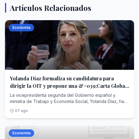
Artículos Relacionados
Economía
Yolanda Díaz formaliza su candidatura para
dirigir la OIT y propone una &#039;Carta Global
de Derechos Laborales&#039;
La vicepresidenta segunda del Gobierno español y
ministra de Trabajo y Economía Social, Yolanda Díaz, ha
formalizado su candidatura para optar a la dirección
07 ago
general de la Organización Internacional del Trabajo
(OIT) , según ha adelantado este viernes el diario Cinco
Días y ha confirmado Europa Press. La candidatura de
Díaz para dirigir la OIT, que fue anunciada por Moncloa
Economía
hace un par de semanas, se une así a la del actual