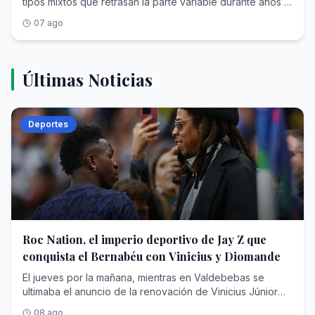
07 ago
Últimas Noticias
Deportes
Roc Nation, el imperio deportivo de Jay Z que
conquista el Bernabéu con Vinicius y Diomande
El jueves por la mañana, mientras en Valdebebas se ultimaba el anuncio de la renovación de Vinicius Júnior hasta el 30 de junio de 2032, un monovolumen negro abandonaba la concentración del RB Leipzig en Saalfelden (Austria) camino del aeropuerto. Dentro viajaba Yan Diomande , diecinueve años, rumbo a Madrid para cerrar un traspaso cifrado en unos 125 millones de euros fijos que, con las variables, podría escalar hasta los 140 y convertirse en el más caro de la historia del club blanco, por encima de los que se pagaron por Cristiano Ronaldo, Bellingham o Hazard. En apenas veinticuatro horas, el Real Madrid anunciaba el blindaje de su estrella y su nuevo fichaje récord.Dos operaciones, dos contratos de más de seis años y una sola autoría. Porque detrás de la nueva ficha de Vinicius —en torno a los 24 millones de euros brutos por temporada— y detrás del extremo marfileño que eligió el Bernabéu pese al cortejo del PSG y del Liverpool está la misma empresa: Roc Nation Sports , la agencia fundada por el rapero y magnate Shawn 'Jay-Z' Carter. Nunca una compañía nacida del hip hop había acumulado tanto poder en el vestuario más institucional del fútbol mundial.Para entender cómo un sello discográfico de Nueva York ha terminado condicionando el presente y el futuro deportivo del club de las quince Copas de Europa hay que recorrer trece años de estrategia empresarial: una venta forzosa en la NBA, un beisbolista arrebatado al agente más temido de América, un sueño brasileño frustrado que acabó resolviéndose comprando una agencia entera y un desembarco europeo que ha concluido donde concluyen todas las conquistas del fútbol: en Chamartín.Jay-Z: De Brooklyn a las grandes estrellasAntes de toparse con Florentino Pérez, Shawn Corey Carter (Brooklyn, 1969) ya había negociado con medio mundo. Criado en las viviendas sociales de Marcy Houses, fundó en 1995 su propio sello, Roc-A-Fella Records, porque ninguna discográfica quiso ficharle; en 2007 vendió su marca de ropa Rocawear por 204 millones de dólares; y en abril de 2008 creó Roc Nation , en alianza con el gigante de conciertos Live Nation, que puso sobre la mesa un contrato inicial de unos 150 millones. Aquello nació como discográfica y hoy es un conglomerado de representación de artistas y deportistas, editorial, cine y televisión, filantropía y moda. Forbes lo consagró en 2019 como el primer rapero milmillonario de la historia y hoy estima su fortuna entre los 2.500 y los 2.800 millones de dólares, un patrimonio en el que la música es ya casi una anécdota frente a operaciones como la firma del contrato con la NFL para producir el espectáculo del descanso de la Super Bowl.Durante un tiempo, el rapero tuvo una participación en los Brooklyn Nets que llegó a su fin en abril de 2013. La normativa de la NBA y de su sindicato de jugadores prohíbe que un propietario de franquicia ejerza a la vez de agente, de modo que Jay-Z tuvo que desprenderse de su parte de la franquicia neoyorquina, adquirida en 2004 por cerca de un millón de dólares: un paquete minúsculo, inferior al 1% y valorado en unos 350.000 dólares, pero de enorme carga simbólica, porque el rapero había sido el rostro de la mudanza de la franquicia de Nueva Jersey a Brooklyn y hasta había intervenido en el diseño de su identidad visual. Vendió para poder sentarse al otro lado de la mesa. En alianza con la agencia CAA (Creative Artists Agency)—con la que rompió relaciones años después— , su primera adquisición fue un golpe de efecto: Robinson Canó , jugador de los Yankees, abandonó a Scott Boras —el agente más temido del béisbol— para firmar con el sello del rapero. Meses después, Canó rubricaba con los Seattle Mariners un contrato de 240 millones de dólares y diez años, uno de los mayores de la historia de las Grandes Ligas. Le siguieron Kevin Durant (NBA)—cliente insignia de aquella primera época, antes de fundar años más tarde su propia firma—, Skylar Diggins (WNBA), Victor Cruz (NFL) o Geno Smith.El planteamiento era una enmienda a la totalidad del oficio. Frente a la vieja escuela europea del agente intermediario —el modelo de Jorge Mendes, que según Forbes ha llegado a manejar más de 950 millones de dólares en contratos activos con comisiones superiores a los 95—, Roc Nation importó la lógica del entretenimiento americano: gestión 360 grados, marca personal, moda, contenido audiovisual e impacto social. La adquisición de TFMHay un nombre que sobrevuela toda esta historia y que nunca llegó a formar parte de la agencia: Neymar . Cuando Roc Nation Sports echó a andar en 2013, ya se rumoreaba que fichar al entonces astro del Santos figuraba entre las máximas prioridades del rapero, que soñaba con convertirlo en el emblema global de su desembarco en el fútbol. No sucedió jamás. Una década después, Jay-Z resolvió el desengaño con una jugada de manual americano: si no puedes comprar la fruta, compra el huerto.El 7 de julio de 2023, Roc Nation Sports International anunció la adquisición de TFM Agency , la agencia de Sao Paulo que representaba a más de un centenar de futbolistas brasileños, rebautizada desde entonces como Roc Nation Sports Brazil. El importe quedó blindado bajo confidencialidad —se estima que fueron unos 450 millones de dólares—, pero el botín estaba en la cartera: Vinicius Júnior, Gabriel Martinelli y la siguiente hornada de perlas, con Endrick a la cabeza. De un plumazo, la nómina futbolística internacional de la casa se triplicó, de unos cuarenta a cerca de ciento veinte jugadores. «En términos de fútbol, Brasil es el centro de todo», proclamó Juan Perez —presidente de la división deportiva desde su nacimiento— al presentar la operación.Al frente quedó el hombre que lo había construido: Frederico Pena , fundador de TFM, que conservó acciones y asumió la presidencia de la filial brasileña junto a sus socios principales. Pena es el cazador de talento sudamericano por antonomasia: ató a Vinicius en su etapa de Flamengo, mucho antes del traspaso que lo llevó al Real Madrid en 2018, y repitió la fórmula con Endrick, amarrado antes de que el club blanco pagara al Palmeiras en torno a 60 millones por un chaval de dieciséis años. Jay-Z no persiguió la firma de Vinicius uno a uno, como persiguió en vano la de Neymar; adquirió directamente la sociedad que ya la custodiaba.La conquista del mercado europeoEl asalto al Viejo Continente tiene fecha y arquitecto. En septiembre de 2019, Roc Nation abrió oficina en Londres y puso al mando a Michael Yormark . La cartera europea creció a golpe de nombres: Kevin De Bruyne y Romelu Lukaku como buques insignia belgas, Axel Witsel, Jerome Boateng, Federico Dimarco, Tyrone Mings, los hermanos Reece y Lauren James o Marcus Rashford, captado en 2020. La propia agencia presume hoy de figurar entre las diez más importantes del fútbol mundial.El músculo americano completa el cuadro. En Estados Unidos, la casa gestiona a estrellas como LaMelo Ball en la NBA, el quarterback Kyler Murray o Saquon Barkley, campeón de la Super Bowl con Filadelfia. Según la última radiografía de Forbes sobre las agencias más valiosas de Norteamérica, Roc Nation Sports ocupa el séptimo puesto, con unos 2.140 millones de dólares en contratos deportivos activos bajo gestión, otros 510 millones en acuerdos extradeportivos , un techo de comisiones estimado en 218 millones y alrededor de 260 clientes. En España, sus hilos se cruzan en el Clásico: además de Vinicius y Endrick en el Real Madrid, representa a Marc Bernal, el prometedor mediocentro azulgrana que el Barcelona blindó hasta 2029 con una cláusula de 500 millones.Y en mayo de este año llegó el matiz que define la nueva era: los clubes ya no solo negocian contra Roc Nation; ahora también la contratan. La agencia, que ya promociona la marca de la Serie A italiana en Estados Unidos, anunció el pasado 14 de mayo una alianza estratégica con el Chelsea por la que asumirá el crecimiento de la marca del club londinense y su conexión con el público estadounidense, a caballo entre el fútbol, la música y la cultura pop, con camiseta de edición limitada firmada por DJ Khaled incluida. El cazador se ha hecho también guardabosques: la misma empresa que tensa a los clubes en los despachos es la que otros clubes pagan para seducir al aficionado del futuro.El colofón en el MadridY así se llega al verano de 2026, el de la doble exhibición de fuerza en Chamartín. La historia de Yan Diomande parece escrita para el modelo Roc Nation: hace apenas dos años jugaba en la academia DME de Daytona Beach, en Florida; el Leganés lo rescató para su filial, el Leipzig ejecutó su cláusula por 20 millones en julio de 2025 y el marfileño respondió con la mejor temporada de un debutante en la Bundesliga, doce goles y ocho asistencias, antes de brillar con Costa de Marfil en el Mundial. El chico de Abiyán, que creció idolatrando a Cristiano Ronaldo, eligió el Bernabéu. La renovación de Vinicius fue un pulso más largo y más áspero: más de dieciocho meses de tira y afloja en los que llegó a darse por imposible mientras la relación del brasileño con Xabi Alonso, despedido tras solo 34 partidos, siguiera condicionando el vestuario que ahora dirige José Mourinho . El club, fiel a su liturgia, mantuvo su cláusula intacta en los 1.000 millones. Y sobre la mesa planeó siempre la palanca perfecta: una supuesta oferta desde el fútbol saudí que hubiese cambiado el panorama deportivo.El madridismo reconocerá la escena. En 2013 y en 2016, Jorge Mendes protagonizó pulsos idénticos con Florentino Pérez para renovar a Cristiano Ronaldo con la exigencia de mantenerlo en la cima salarial del planeta —en la cual había ascendido Leo Messi— y la misma cláusula simbólica de 1.000 millones. Ha cambiado el acento del negociador —del portugués de Gestifute al inglés corporativo de Michael Yormark—, no la naturaleza del pulso. La diferencia principal, con respecto a 2016, es que Yormark ha conseguido lo que Mendes no pudo: Vinicius vestirá de blanco cobrando un salario que le satisface. Dos contratos hasta 2032,
08 ago