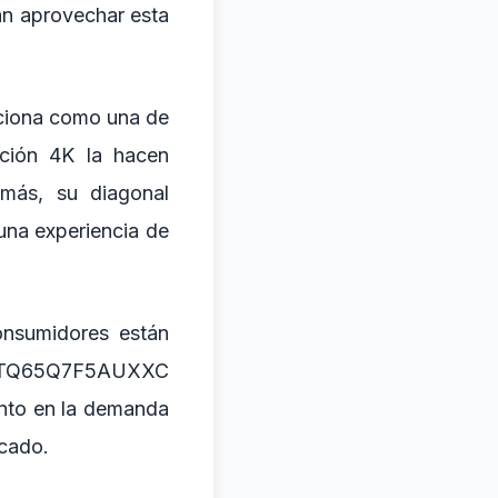
an aprovechar esta
ciona como una de
ción 4K la hacen
emás, su diagonal
una experiencia de
onsumidores están
ung TQ65Q7F5AUXXC
ento en la demanda
rcado.