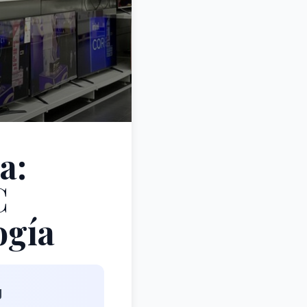
a:
C
ogía
g