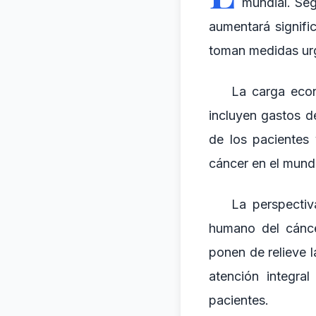
mundial. Seg
aumentará signifi
toman medidas urg
La carga econ
incluyen gastos d
de los pacientes
cáncer en el mundo
La perspectiv
humano del cánce
ponen de relieve 
atención integra
pacientes.