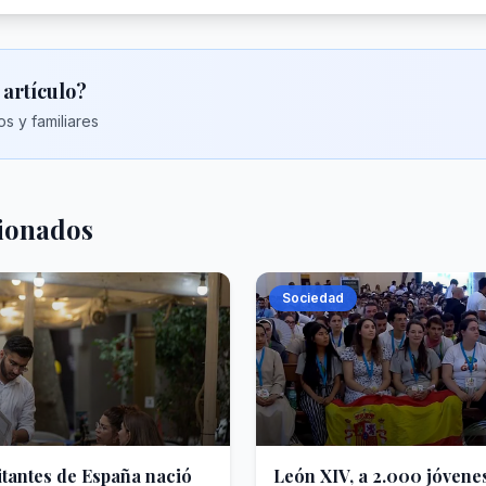
 artículo?
s y familiares
cionados
Sociedad
itantes de España nació
León XIV, a 2.000 jóvene