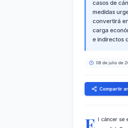
casos de cán
medidas urge
convertirá e
carga económi
e indirectos 
08 de julio de 
Compartir ar
E
l cáncer se 