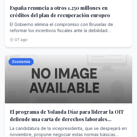
href="https://www.abc.es/economia/yolanda-diaz-
España renuncia a otros 1.250 millones en
formaliza-candidatura-dirigir-oit-propone-
créditos del plan de recuperación europeo
20260807195444-nt.html">Ver Más</a>
El Gobierno elimina el compromiso con Bruselas de
reformar los incentivos fiscales ante la debilidad
parlamentaria que le impide modificarlos
07 ago
Economía
El programa de Yolanda Díaz para liderar la OIT
defiende una carta de derechos laborales
mínimos para todos los países
La candidatura de la vicepresidenta, que se despejará en
noviembre, propone negociar estas normas básicas