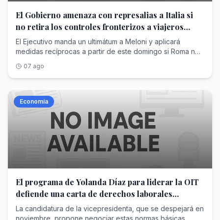
los procedimientos democráticos, principios esenciales
El Gobierno amenaza con represalias a Italia si
para que la familia del fútbol se encuentre unida, firme y
trabajando para seguir generando mejoras en lo
no retira los controles fronterizos a viajeros
deportivo y en lo institucional, que repercuten en una
procedentes de España
El Ejecutivo manda un ultimátum a Meloni y aplicará
mejor calidad de vida para millones de seres humanos
medidas recíprocas a partir de este domingo si Roma no
que practican nuestro querido deporte.En consecuencia,
acaba con las restricciones
en virtud de la proximidad del próximo Congreso de la
07 ago
FIFA, la Asociación que orgullosamente presido cree
firmemente y reafirma que el camino es seguir trabajando
bajo su liderazgo , a fin de poder continuar desarrollando
Economía
un futbol mejor y, aun, más inclusivo».
El programa de Yolanda Díaz para liderar la OIT
defiende una carta de derechos laborales
mínimos para todos los países
La candidatura de la vicepresidenta, que se despejará en
noviembre, propone negociar estas normas básicas