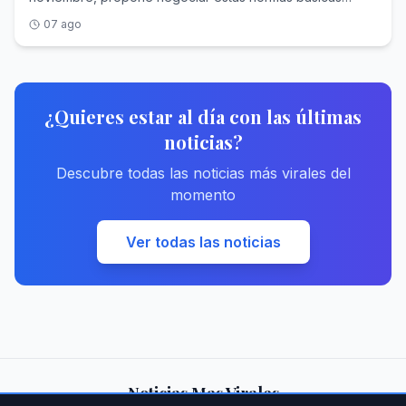
universales desde el diálogo entre gobiernos, empresas
07 ago
y trabajadores
¿Quieres estar al día con las últimas
noticias?
Descubre todas las noticias más virales del
momento
Ver todas las noticias
Noticias Mas Virales