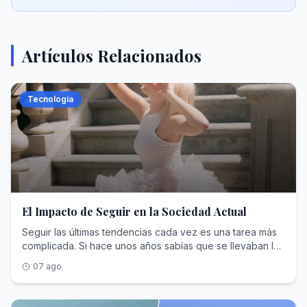
Artículos Relacionados
Tecnología
El Impacto de Seguir en la Sociedad Actual
Seguir las últimas tendencias cada vez es una tarea más complicada. Si hace unos años sabías que se llevaban los pantalones pitillo o las Adidas Superstar, ahora no basta con apuntarse a lo barefoot o recuperar tus pantalones capri del armario. La moda evoluciona, y los requisitos para ir a la última también. Ya pasó a la historia buscar simplemente un estilo parisino, o boho chic, ahora se trata de ser coquette, office siren, clean girl, cottagecore o balletcore. Y sí, usamos el verbo “ser” porque estas estéticas van mucho más allá de una simple prenda: adoptas un personaje, una identidad y un estilo de vida que marca el guion de cada una de ellas. La moda ya no propone qué ponerse, sino quien ser. La generación Z ya no consume tendencias sino identidades completas, y la manera de llegar a ellas también varía. Atrás queda la tradicional revista que te ponía al día de los nuevos estampados para primavera-verano; ahora quien maneja tu estilo es TikTok. ¿Qué ha cambiado? De las tendencias a las estéticas Ahora, además de ropa, cada estética incluye maquillaje, peinado, decoración, música, hábitos, libros e incluso qué café deberías tomar. Es un mar difícil de navegar. Si te identificas con la clean girl, no solo estamos hablando del clean look, con esos moños repeinados para atrás gracias a varios productos; con esta apariencia pretendemos proyectar una determinada forma de ver la vida. Una auténtica clean girl bebe matcha todas las mañanas, entrena, escucha determinados podcast y lee ciertos libros. Incluso medios como Cosmopolitan relacionan este estilo con la búsqueda constante de la perfección: hacer deporte, ser puntual, productiva y llevar un estilo de vida saludable. En Xataka El "clean look" está arrasando entre las jóvenes de la generación Z. Y también las está dejando calvas Si, en cambio, te decantas por la estética coquette no basta con tener una inmensa colección de lazos. Este universo se asocia a una inocencia performativa, la hiperfeminidad, el rosa y mucho encaje. Por el contrario, una chica tomato girl deja bien claro con el lino, los volantes y sus alpargatas de esparto su pasión por la costa amalfitana y por un imaginario de vacaciones mediterráneas perpetuas, al más puro estilo Dua Lipa. En otro extremo, si sueñas con las bailarinas de Miu Miu, las faldas de tul y las medias de canalé, el balletcore es para ti. Eso sí, no solo se trata de adaptar la estética del ballet clásico a los looks diarios, con el balletcore transmites delicadeza, disciplina y una feminidad clásica. Algo parecido ocurre con el cottagecore. No consiste únicamente en adorar los vestidos de flores, sino que has de dejar claro tu amor por la naturaleza, la isla de Skye, los tonos pastel y Jane Austen. Etiquetas como estas condensan una identidad completa. La moda siempre ha vendido aspiración, pero la diferencia es que la generación Z cada vez busca menos parecerse a una celebrity y más convertirse en un personaje perfectamente etiquetado y reconocible por el algoritmo. De hecho, las propias marcas como Miu Miu, Skims o Brandy Melville ya no venden solo ropa, construyen universos estéticos completos. Ya sabemos que queremos lograr y transmitir cuando compramos lencería de la marca de Kim Kardashian o la nueva colección de Brandy. “Ahora las marcas pueden diferenciarse más en un mercado saturado gracias a una estética de nicho y crear colecciones limitadas que sean más exclusivas” Rose Verret responsable de redes sociales de Distribution Kathleen. Con ello el consumo siempre sigue vivo. El algoritmo siempre tiene una recomendación más: el colorete rosado perfecto para completar tu outfit balletcore, que tipo de matcha pediría una clean girl o qué libro deberías leer para ser toda una cottagecore. La espiral de consumo se vuelve infinita y mucho más rentable que limitarse a decir que esta temporada vuelve el animal print. Los ya famosos hauls de las influencers van dejando paso poco a poco a títulos como “get ready with me as a corporate girl” o “how to romanticize your life”. Ya no vemos simplemente unas últimas compras de americanas o blusas, sino tutoriales sobre como convertirte en una mujer de negocios sin renunciar a una feminidad perfectamente calculada. Al final, ya no consumes contenido para descubrir qué comprar, sino con la esperanza de adquirir la vida asociada a esta estética. @lorenagaramm Trabajo de oficina ¿Mito o realidad? Necesito conocer vuestras experiencias trabajando en oficinas🙄👩🏻‍💻 ig: lorenagaram #corporatelife #corporategirl ♬ sonido original - Lorena Garam TikTok necesita etiquetas No hay nada mejor para el algoritmo que los personajes. Los contenidos fáciles de identificar y una estética reconocible es lo que más funciona en plataformas como TikTok. Un video con etiquetas como #oldmoney #darkacademia o #cottagecore entra de inmediato en una conversación donde millones de usuarios reinterpretan ese mismo personaje. Con estas etiquetas no solo se nos recomienda cierto contenido, sino esos estilos de vida asociados. Esa sensación continua de estar "a una compra más" de convertirse en el personaje es extremadamente rentable. Y es que estos “cores” construyen identidades, sobre todo en la Generación Z, mediante el consumo. Como explica la psicóloga especializada en moda Jennifer Heinen: “Se trata de tomar una necesidad humana genuina de pertenencia e identidad y reformularla de tal manera que se convierta en categorías de contenido que se puedan buscar y comprar”. En Xataka El sexo ha entrado en crisis en Occidente. Si queremos salvarlo ya sabemos cómo: poniéndonos a leer romantasy En especial estos trends interpelan a las mujeres, porque no solo proponen una forma de vestir sino también una determinada manera de entender la feminidad. La lógica algorítmica de TikTok influye directamente en cómo se representa, cada vez más ligada a la imagen, el autocuidado y el consumo; además de en la creación de identidades. En esta línea, tal y como apunta el UCL Institute of Education, la promoción por parte del algoritmo de esta feminidad estrechamente ligada a la estética y al consumo puede influir en la formación de la identidad de las mujeres jóvenes. Bajo esta lógica, la identidad deja de construirse únicamente a través de la experiencia y pasa a hacerlo también mediante una selección constante de productos que proyectan una determinada imagen. Aunque esta construcción estética suele presentarse como una forma de expresión personal, este estudio también nos habla de la presión que supone mantener una marca personal y adaptarse al ritmo frenético del algoritmo. La consecuencia es una identidad y una feminidad que nunca termina de completarse: siempre hay una nueva tendencia, una nueva rutina o un nuevo producto que incorporar para acercarte a ese personaje ideal. “En este momento en el que la construcción de la identidad de género viene facilitada en gran medida por algoritmos diseñados específicamente para aislar a las personas y empujarlas hacia un consumo obsesivo, es imprescindible encontrar vías activas de resistencia colectiva” Chiara Fehr UCL Institute of Education. El -core y las subculturas no son lo mismo Aunque pueda parecer que el sufijo -core nació como una simple etiqueta para TikTok, engloba un significado mucho más amplio y su origen es bastante anterior. Proviene de términos como hardcore utilizada en escenas musicales como el punk o la electrónica donde “core” habla de la esencia de un movimiento. Con el tiempo, empezó a usarse para definir estéticas muy específicas. Uno de sus principales ejemplos fue el normcore, término que se populariza en 2014 y apela a una manera de vestir deliberadamente anodina y tradicional, huyendo (paradójicamente) de las tendencias: pantalones vaqueros, sudaderas sin logos de marcas, camisetas neutras… vestir lo más corriente que puedas para luchar con la obsesión por diferenciarse. En Xataka El pitillo causó toda clase de estragos en la generación millennial. Ahora está a las puertas de una segunda juventud Lo cierto es que este sufijo nos permite crear e identificar infinitas microidentidades, parece que al añadir -core al final de cualquier imaginario ya hemos creado una nueva estética. Cada una reúne unas determinadas prendas, colores, objetos o referencias culturales bajo una misma etiqueta facilitando que usuarios y el algoritmo puedan identificarla, recomendarla y reproducirla. A primera vista podría parecer una evolución natural del lenguaje de las subculturas. Y sí, en parte hereda parte de su vocabulario. Sin embargo, movimientos como el punk o el grunge no sólo proponían una forma de vestir, van mucho más allá del outfit. Eran todo un movimiento cultural con su escena musical, sus lugares de encuentro e incluso una determinada visión del mundo o una postura política. La mayoría de los cores actuales con esa esa nube de fairycore, cottagecore, mermaidcore rara vez trascienden lo trivial ni anima a compartir una ideología, basta con compartir iconografía durante un tiempo. Aquí está el cambio más llamativo, al igual que en un videojuego cambiamos de skin, estas identidades son más que modulares , muy fáciles de adoptar y efímeras. Puedes pasar de ser balletcore una semana a officesiren la siguiente, como si de un filtro se tratase. Más que identidades estables son personajes que activamos según nuestro mood semanal o la última tendencia viral. En Xataka | Adidas ha conseguido que toda España vista la camiseta de la Selección. También ha conseguido que casi nadie se la compre a Adidas En Xataka | Si la pregunta es por qué los hombres no usan faldas, la respuesta está en el siglo XVIII: la Gran Renuncia Masculina En Xataka | Una bendición que impul
07 ago