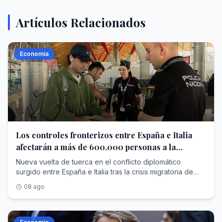
Artículos Relacionados
Economía
Los controles fronterizos entre España e Italia
afectarán a más de 600.000 personas a la
semana
Nueva vuelta de tuerca en el conflicto diplomático
surgido entre España e Italia tras la crisis migratoria de
Ceuta . Primero fue el país transalpino el que inició
08 ago
controles fronterizos para los ciudadanos que llegaban
desde nuestro país, y desde este sábado se ha activado
a la inversa para los italianos. En concreto, el Ministerio
del Interior informó este sábado a través de sus redes