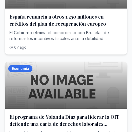
seis páginas y en el que ambos expresan sus
principales... <a
href="https://www.abc.es/economia/yolanda-diaz-
España renuncia a otros 1.250 millones en
formaliza-candidatura-dirigir-oit-propone-
créditos del plan de recuperación europeo
20260807195444-nt.html">Ver Más</a>
El Gobierno elimina el compromiso con Bruselas de
reformar los incentivos fiscales ante la debilidad
parlamentaria que le impide modificarlos
07 ago
Economía
El programa de Yolanda Díaz para liderar la OIT
defiende una carta de derechos laborales
mínimos para todos los países