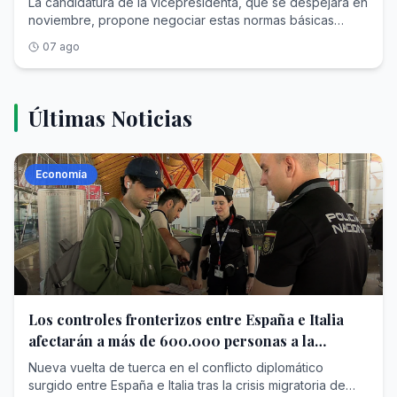
La candidatura de la vicepresidenta, que se despejará en
noviembre, propone negociar estas normas básicas
universales desde el diálogo entre gobiernos, empresas
07 ago
y trabajadores
Últimas Noticias
Economía
Los controles fronterizos entre España e Italia
afectarán a más de 600.000 personas a la
semana
Nueva vuelta de tuerca en el conflicto diplomático
surgido entre España e Italia tras la crisis migratoria de