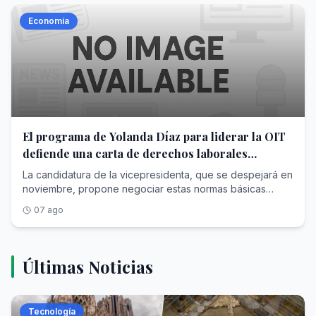
Economía
El programa de Yolanda Díaz para liderar la OIT
defiende una carta de derechos laborales
mínimos para todos los países
La candidatura de la vicepresidenta, que se despejará en
noviembre, propone negociar estas normas básicas
universales desde el diálogo entre gobiernos, empresas
07 ago
y trabajadores
Últimas Noticias
Tecnología