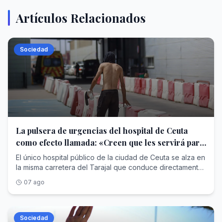
Artículos Relacionados
Sociedad
La pulsera de urgencias del hospital de Ceuta
como efecto llamada: «Creen que les servirá para
pedir asilo»
El único hospital público de la ciudad de Ceuta se alza en
la misma carretera del Tarajal que conduce directamente
al paso fronterizo principal. Es uno de los emblemas de la
07 ago
ciudad y el punto de referencia sanitario en la zona
fronteriza. El hospital está siempre bajo presión, incluso
sin la llegada masiva de inmigrantes como la que tuvo
lugar hace una semana. Ahora la presión ha dado paso al
Sociedad