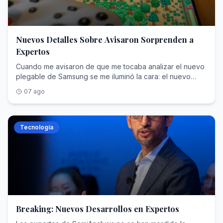
Nuevos Detalles Sobre Avisaron Sorprenden a
Expertos
Cuando me avisaron de que me tocaba analizar el nuevo plegable de Samsung se me iluminó la cara: el nuevo formato me ha encantado porque me recuerda a uno de mis preferidos, el OPPO Find N2. Esa ilusión pasó a diluirse cuando descubrí que mi boleto ganador era el Samsung Galaxy Z Fold8 Ultra, no el Fold8 a secas. Mi cara debió de ser la del famoso meme de la independencia catalana. Eso antes de analizarlo, porque después de dos semanas con él confieso que me alegro de mi suerte. El Samsung Galaxy Z Fold8 Ultra tiene un formato alargado, sí; no cambia en exceso con respecto a la mayoría de plegables, también, pero tiene un algo que lo convierte en una elección sensata: Samsung ha conseguido un plegable capaz de auparse al podio sin despeinarse. Venía del Vivo X Fold6 y no puedo estar más contento con el Galaxy Z Fold8 Ultra: es un telefonazo con mayúsculas. Índice de Contenidos (6) Ficha técnica del Samsung Galaxy Z Fold8 Ultra Diseño, pantallas y sonido: Samsung ha hecho los deberes Rendimiento y software: potencia con demasiado control Batería: lo bueno y lo malo del silicio-carbono Cámaras: el telefoto se queda atrás Samsung Galaxy Z Fold8 Ultra, la opinión y nota de Xataka Ficha técnica del Samsung Galaxy Z Fold8 Ultra SAMSUNG GALAXY Z Fold8 Ultra Dimensiones y peso Plegado: 72,8 x 158,4 x 8,9 mmDesplegado: 143,2 x 158,4 x 4,1 mm215 gramos pantalla plegable Dynamic AMOLED 2X de 8 pulgadasResolución QXGA+ (2.504 x 2.256 píxeles)422 píxeles por pulgada3.000 nitsTasa de refresco: 1-120 HzVision Booster pantalla principal Dynamic AMOLED 2X de 6,5 pulgadasResolución FullHD+ (1.080 x 2.520 píxeles)422 pppTasa de refresco: 1-120 HzVision Booster procesador Snapdragon 8 Elite Gen 5 para Galaxy Memoria ram y almacenamiento 12/256 GB12/512 GB16 GB/1 TB cámara principal Principal: 200 MP, quad pixel AF, OIS, f/1.7, FOV 85ºGran angular: 50 MP, OIS, f/1.7, FOV 120ºTelefoto: 10 MP, PDAF, OIS, f/2.4, FOV 36º, zoom 3x cámara frontal Pantalla principal: 10 MP, f/2.2, FOV 85ºPantalla plegable: 10 MP, f/2.2, FOV 100º batería 5.000 mAh Carga rápida de 45WCarga inalámbrica de 20WCarga inalámbrica inversa PowerShare conectividad 5G NSA/SALTEWi-Fi 7Bluetooth 6NFCGPS sistema operativo Android 17One UI 9 otros Resistencia IP48Altavoces estéreoLector de huellas capacitivo en el lateralGalaxy AIKnoxNow BriefNow Nudge precio Desde 2.199 euros Diseño, pantallas y sonido: Samsung ha hecho los deberes Llama la atención por lo compacto que es en la mano, porque parece un móvil “normal” cuando está plegado, por la gran superficie de uso que se abre ante los ojos al desplegarlo y por su excelente construcción de metal. La elección de los materiales, incluido el titanio de la bisagra, me parece acertada. El Samsung Galaxy Z Fold8 Ultra se siente premium, se ve como tal y funciona al nivel de lo que cualquiera esperaría por 2.200 euros. Dejando de lado si es o no caro para lo que ofrece (yo creo que sí), es un teléfono que da mucho más de lo que cualquiera necesita. Las pantallas son un escándalo. Y la interior ve muy reducida la presencia de la arruga El ratio de la pantalla exterior es alargado, todo lo contrario del Fold8 a secas. Dicho panel tiene unos marcos generosos y ofrece lo máximo que puede dar Samsung en tecnología AMOLED. Me parece una delicia en todas las condiciones, ver cualquier contenido en la pantalla frontal supone disfrutarlo con detalle, nitidez, con un excelente rango de color, ajustado en saturación y con un contraste altísimo. También el brillo es muy alto: no se inmuta ni bajo el sol directo de agosto. Más fino no se puede: el USB C marca los límites Los cantos del teléfono son finos, al nivel de que apenas tiene espacio el USB C. Samsung ha evolucionado el cuerpo del Fold7 para hacerlo aún más fino en el Samsung Galaxy Z Fold8 Ultra. Sin que el móvil sea exageradamente grande: venía del Vivo X Fold6 y el de Samsung me parecía hasta pequeño. Sin que esto implique perder calidad ni versatilidad en la reproducción de contenido. La certificación IP48 garantiza protección contra el agua. Contra el polvo no tanto con el polvo y la arena La resistencia queda un poco por detrás de la competencia: el Galaxy Z Fold8 Ultra está certificado con IP48 (el polvo sigue siendo su peor enemigo). Mantiene el doble altavoz estéreo, uno en cada canto del móvil. Con un sonido que sorprende por su potencia y por su calidad: medí 90 dB máximos de presión sonora. Los altavoces externos tienen bastante potencia para ser los de un plegable. Acusan cierta estridencia a volumen alto y eché en falta algo de pegada en los bajos Samsung ha rediseñado la bisagra para añadirle resistencia y mayor facilidad para abrir el teléfono. La acción de desplegado sigue siendo engorrosa: al ser tan fino, cuesta meter los dedos entre el mínimo hueco que deja el cuerpo. Es verdad que no ofrece tanta resistencia como otros plegables que he probado. Y hay otro punto positivo: Samsung ha conseguido disimular en buena medida la arruga interior de plegado. Está y se nota al tacto y a la vista, aunque no molesta. El Galaxy Z Fold8 Ultra subraya el sonido inalámbrico y con cable con audio Hi-Res, con una colección amplísima de códecs Bluetooth. Tiene salida de audio digital a través del USB C y es compatible con Display Port. El lector de huellas del Samsung Galaxy Z Fold8 ultra es muy fino, pero efectivo Turno del lector de huellas. Como suele ocurrir en los plegables, el escáner se sitúa en el lateral del teléfono, sobre el botón de encendido. Este es muy fino y de reducido tamaño. Aun así, lee muy bien la huella, desbloquea al instante con solo posar el dedo y no me ha hecho repetir demasiadas veces el desbloqueo porque no me detectó la huella. Correcto. Además, Samsung incluye el siempre bienvenido desbloqueo facial con la cámara frontal y también con la interior. He podido desbloquear el Galaxy Z Fold8 Ultra desplegándolo y dejando que la cámara interior me detectara. Rendimiento y software: potencia con demasiado control Sobre el papel, el Samsung Galaxy Z Fold8 Ultra parte con lo mejorcito en potencia para este año, el Snapdragon 8 Elite Gen 5 adaptado a los Galaxy. Es un SoC que ya he probado en muchos otros teléfonos, incluida la versión adaptada de Qualcomm para el Samsung Galaxy S26 Ultra, que tiene el mismo chip. Aunque en el Fold no se comporta de la misma manera: debido al escaso espacio que deja un grosor de 4,2 mm, el sistema debe estrangular el rendimiento muy pronto para que el móvil no se sobrecaliente. El Fold8 Ultra acusa un elevado throttling durante la ejecución a máximos. Esto se aprecia en los benchmarks, donde el rendimiento sostenido cae casi a la mitad tras los primeros minutos. Puede llegar a calentarse, sobre todo si se hacen ambas cosas: jugar y cargar. En el uso habitual, no me he encontrado con caídas apreciables de rendimiento durante el uso habitual y los juegos han funcionado con alta calidad gráfica en todo momento. El throttling tras diez minutos es muy acusado (captura de la derecha) Otro de los detalles negativos es el desplazamiento vertical: las aplicaciones a veces fluyen a saltos, incluso con la tasa de refresco adaptable. El sistema activa los 120 Hz en las animaciones dentro y entre apps, dejando a 1 Hz el panel cuando la imagen en pantalla es estática. No suele intercalar otras frecuencias, aunque todo depende de las apps. Por ejemplo, cuando reproduce vídeos en YouTube puede adaptar el refresco a los 30 o 60 Hz dependiendo de los fps del contenido. Turno de echarle un vistazo a los resultados de benchmark. A continuación tienes la tabla comparativa del Samsung Galaxy Z Fold8 Ultra con los plegables que le hacen competencia directa aparte de otros modelos igualmente premium. samsung galaxy z fold7 Motorola Razr Fold Honor Magic v6 xiaomi 17 ultra oppo find x9 ultra samsung galaxy s26 ultra iPhone 17 pro max PROCESADOR Snapdragon 8 Elite Gen 5 for Galaxy Snapdragon 8 Gen 5
07 ago
Tecnología
Breaking: Nuevos Desarrollos en Expertos