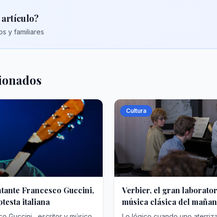
 artículo?
s y familiares
cionados
Cultura
ntante Francesco Guccini,
Verbier, el gran laborator
testa italiana
música clásica del maña
o Guccini , escritor y músico
Lo lógico cuando uno aterriza