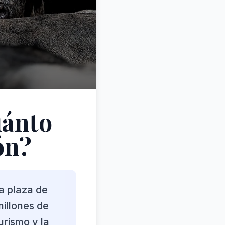
uánto
ón?
a plaza de
millones de
urismo y la