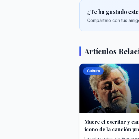
¿Te ha gustado este
Compártelo con tus amigo
Artículos Rela
Cultura
Muere el escritor y ca
icono de la canción pro
La vida y obra de Francesc