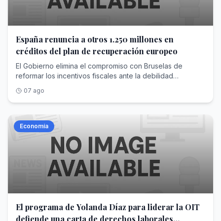
de una especie de programa estratégico, que consta de
seis páginas y en el que ambos expresan sus
principales... <a
href="https://www.abc.es/economia/yolanda-diaz-
España renuncia a otros 1.250 millones en
formaliza-candidatura-dirigir-oit-propone-
créditos del plan de recuperación europeo
20260807195444-nt.html">Ver Más</a>
El Gobierno elimina el compromiso con Bruselas de
reformar los incentivos fiscales ante la debilidad
parlamentaria que le impide modificarlos
07 ago
Economía
El programa de Yolanda Díaz para liderar la OIT
defiende una carta de derechos laborales