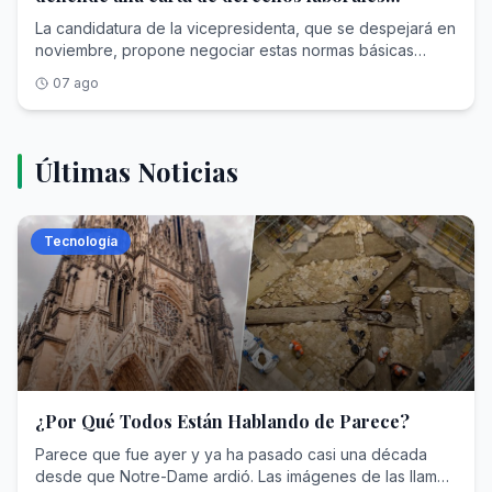
mínimos para todos los países
La candidatura de la vicepresidenta, que se despejará en
noviembre, propone negociar estas normas básicas
universales desde el diálogo entre gobiernos, empresas
07 ago
y trabajadores
Últimas Noticias
Tecnología
¿Por Qué Todos Están Hablando de Parece?
Parece que fue ayer y ya ha pasado casi una década
desde que Notre-Dame ardió. Las imágenes de las llamas