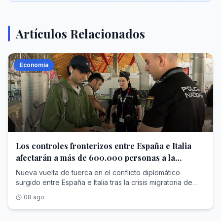
Artículos Relacionados
Economía
Los controles fronterizos entre España e Italia
afectarán a más de 600.000 personas a la
semana
Nueva vuelta de tuerca en el conflicto diplomático
surgido entre España e Italia tras la crisis migratoria de
Ceuta . Primero fue el país transalpino el que inició
08 ago
controles fronterizos para los ciudadanos que llegaban
desde nuestro país, y desde este sábado se ha activado