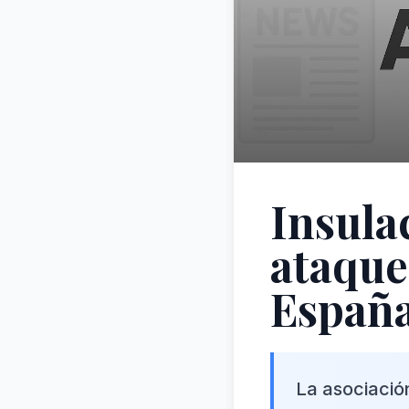
Insula
ataque
Españ
La asociación