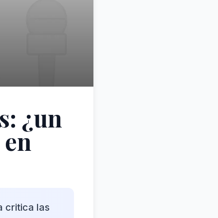
s: ¿un
 en
critica las