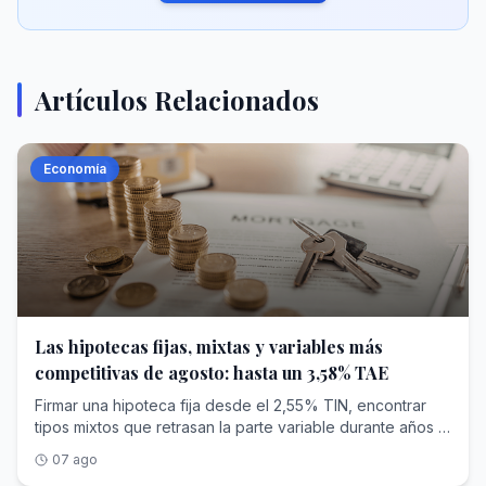
Artículos Relacionados
Economía
Las hipotecas fijas, mixtas y variables más
competitivas de agosto: hasta un 3,58% TAE
Firmar una hipoteca fija desde el 2,55% TIN, encontrar tipos mixtos que retrasan la parte variable durante años o atarte al euríbor con un diferencial ajustado son tres caminos abiertos este mes de agosto en entidades como Ibercaja, Banco Sabadell o Kutxabank. Eso sí: debes tener en cuenta que detrás de casi cada uno de esos tipos hay condiciones de vinculación (nómina, seguros, planes de pensiones) que conviene leer con calma antes de decidir. El momento ayuda a comparar con la cabeza fría. El euríbor a doce meses cerró julio con una media del 2,855% , y el Banco Central Europeo mantuvo los tipos en su reunión del 23 de julio, con la facilidad de depósito en el 2,25%. Con el índice estabilizado tras meses de bajadas, la banca ha vuelto a competir por captar hipotecas, y eso se nota en los tipos fijos y en los diferenciales de las variables. Quédate con una idea antes de entrar en materia: el tipo que anuncia el banco suele ser el TIN, pero lo que te dice cuánto cuesta de verdad el préstamo cada año es la TAE , porque suma comisiones y productos vinculados. Y en las mixtas y variables hay un segundo dato que pesa tanto como el tipo: cuántos años pagas a un precio conocido antes de que entre en juego el euríbor. Ibercaja ( 3,49% TAE ), Banca March ( 3,01% TAE ), Banco Sabadell ( 3,58% TAE ), Cajamar ( 3,44% TAE ) y CaixaBank ( 4,26% TAE ) son las cinco opciones a tipo fijo de esta comparativa, la vía para quien prefiere pagar siempre la misma cuota, sin sobresaltos, durante toda la vida del préstamo. Ibercaja pone el tipo fijo más bajo de esta comparativa: un 2,55% TIN que no cambia en toda la vida del préstamo, con una TAE del 3,49% a 25 años . Es el punto de partida más ajustado para quien busca una cuota inamovible y el número más bajo de salida. Ese tipo sale a cuenta si centralizas tu vida financiera en el banco: la bonificación máxima pide domiciliar una nómina de al menos 2.500 euros , una tarjeta con uso mínimo, tres recibos, seguros de hogar y de vida y una aportación mensual de 75 euros a un fondo. Cuantos menos requisitos cumplas, más sube el tipo. En Banca March, el TIN del 2,65% y la TAE del 3,01% casi se tocan , y esa es la TAE más ajustada de las cinco fijas: apenas hay distancia entre el tipo del anuncio y el coste real, porque no carga comisión de apertura. El plazo llega hasta 30 años. Está pensada para importes altos, con un préstamo que parte de un mínimo desde los 150.000 euros . Para acceder a sus condiciones pide domiciliar ingresos recurrentes desde 4.000 euros al mes en su cuenta digital y contratar seguros de vida y de hogar, así que encaja sobre todo con quien financia una compra elevada. Banco Sabadell reparte su bonificación por tramos, y esa es su particularidad: no es todo o nada. Su hipoteca fija se firma con un 2,75% TIN y una TAE del 3,58% a 30 años , sin comisión de apertura, y el tipo baja según cuántos productos sumes: nómina, seguro de hogar, seguro de vida o seguro de protección de pagos. Esa mecánica escalonada encaja con quien no puede o no quiere cumplir todas las vinculaciones a la vez , porque cada producto que añades rebaja un poco el tipo sin obligarte al paquete completo. Conviene tener presente que aplica comisión por amortización anticipada solo durante los primeros años. Cajamar añade un requisito que no verás en las demás: para acceder a su mejor tipo hay que hacerse socio de la entidad, con una aportación de unos 61 euros. A cambio ofrece un 2,85% TIN y una TAE del 3,44% a 30 años , sin comisión de apertura. Además de la condición de socio, la bonificación completa pide domiciliar la nómina y contratar seguros, y está orientada a unidades familiares con ingresos por encima de los 4.000 euros al mes . Es una opción a estudiar para quien ya tiene o no le importa asumir esa relación con el banco. CaixaBank firma la TAE más alta de las cinco, un 4,26% con un 2,85% TIN a 30 años, pero también es la que más margen deja para rebajar el tipo por la vía de la vinculación: hasta un punto porcentual menos de TIN si combinas varios productos. Ese descuento de hasta el 1% se consigue sumando nómina, recibos, tarjeta, seguro de hogar, seguro de vida e incluso una alarma , y tampoco carga comisión de apertura. Encaja con quien está dispuesto a concentrar toda su relación bancaria en la entidad a cambio del mayor recorte. Las mixtas son el término medio: pagas un tipo fijo durante los primeros años y solo después la cuota pasa a depender del euríbor. Banco Sabadell ( 3,90% TAE ), Pibank ( 3,30% TAE ), Ibercaja ( 3,77% TAE ), Abanca ( 5,11% TAE ) y una segunda variante de Ibercaja con tramo fijo a diez años ( 3,45% TAE ) completan este apartado. Banco Sabadell arranca con el tipo de salida más bajo de las mixtas: un 1,80% TIN durante los tres primeros años. Es el tramo fijo más corto del grupo, así que la cuota pasa antes a moverse con el euríbor, al que después se suma un diferencial del 0,70%. La TAE queda en el 3,90% a 30 años. Encaja con quien apuesta a que el euríbor seguirá contenido dentro de tres años y prefiere pagar muy poco al principio. Como en su hipoteca fija, no cobra comisión de apertura y la bonificación del tipo se reparte por tramos según los productos que contrates. Pibank es la mixta con la TAE más baja de esta comparativa, un 3,30% , y lo consigue por la vía más limpia: sin comisiones de apertura, estudio o amortización y sin obligarte a domiciliar nómina ni contratar un paquete de productos, más allá de una cuenta y un seguro de daños. Ofrece un 1,99% TIN durante los cuatro primeros años. Se contrata al cien por cien online, financia hasta el 90% de la compra y llega a un plazo de 35 años, el más largo de este grupo. Es la puerta de entrada natural para quien huye de las vinculaciones y quiere calcular el coste sin letra pequeña añadida. Ibercaja estira el tramo fijo a cinco años con un 2,00% TIN, dos años más a precio cerrado que la de Sabadell. Pasado ese periodo, la cuota se calcula con el euríbor más un diferencial del 0,60%, y la TAE se sitúa en el 3,77% a 25 años . Como en su hipoteca fija, el mejor tipo llega cumpliendo su cuadro de vinculaciones: nómina desde 2.500 euros, tarjeta, tres recibos, seguros de hogar y vida y aportación mensual a un fondo. Interesa a quien quiere más años de tranquilidad antes de asomarse al índice. Abanca firma la TAE más alta de las mixtas, un 5,11% , con un 2,05% TIN durante los cinco primeros años. Su rasgo propio es que no carga ninguna comisión y que la bonificación se reparte entre varios productos vinculables, aplicándose sobre todo al diferencial a partir del sexto año, cuando empieza la parte variable. Ese diseño premia la vinculación justo cuando la cuota deja de ser fija , y no antes. Puede convenir a quien planea mantener la relación con el banco a largo plazo y prefiere suavizar el tramo variable más que el fijo. La segunda variante de Ibercaja alarga el tipo fijo hasta diez años, el tramo más largo de todas las mixtas, con un 2,10% TIN. A cambio de esa década a precio conocido, su TAE se queda en el 3,45% a 25 años , por debajo de la versión a cinco años de la propia entidad. Después de esos diez años, la cuota pasa al euríbor más un diferencial del 0,60% . Pide el mismo cuadro de vinculaciones que el resto de hipotecas de Ibercaja, y es la alternativa para quien quiere aplazar lo máximo posible la exposición al índice sin renunciar a un tipo de salida contenido. En las variables la cuota se mueve con el euríbor desde el principio, salvo un primer tramo con tipo fijo de arranque. Kutxabank ( 3,67% TAE ), Banco Sabadell ( 3,98% TAE ), COINC ( 3,29% TAE ), Bankinter ( 3,66% TAE ) y Unicaja ( 4,20% TAE ) son las cinco que cierran esta comparativa, y aquí el dato que más pesa a largo plazo es el diferencial que se suma al índice. Kutxabank baja el diferencial al mínimo del grupo para el largo plazo: euríbor más 0,49%, una vez pasado el primer año a un 1,96% TIN. Es el dato que más cuenta en una hipoteca que vas a pagar durante décadas, y se refleja en una TAE del 3,67% a 30 años . Ese diferencial bonificado pide domiciliar una nómina desde 3.000 euros , aportar a un plan de pensiones o EPSV y contratar su seguro de hogar; si dejas de cumplir alguna condición, el diferencial sube a partir del segundo año. Encaja con quien puede sostener esa vinculación de forma estable. Banco Sabadell ofrece el arranque más suave: un 1,50% TIN durante los doce primeros meses, el tipo de salida más bajo de las variables. Después, la cuota pasa al euríbor más un diferencial del 0,50%, con una TAE del 3,98% a 30 años . Ese primer año barato alivia el inicio, cuando más aprietan la mudanza y los gastos de entrada. Como en el resto de su gama, no cobra comisión de apertura y bonifica el tipo por tramos según los productos que sumes, sin exigir el paquete completo de golpe. COINC, la marca digital de Bankinter, es la variable con la TAE más baja de esta comparativa, un 3,29% , y la que menos te ata: sin comisiones y sin vinculación obligatoria. Parte de un 2,30% TIN el primer año y después aplica euríbor más 0,50%. Si quieres, puedes rebajar el diferencial en 0,40 puntos abriendo una cuenta , pero es opcional, no una condición para contratar. Es la elección para quien prioriza no atarse a nóminas ni seguros y prefiere gestionar todo online. Bankinter alarga el tramo inicial a precio fijo hasta 36 meses, tres años con un 2,30% TIN antes de que entre el euríbor más un diferencial del 0,50%. Es el arranque protegido más largo de las variables, y su TAE queda en el 3,66% a 30 años . Su tipo se bonifica con la cuenta nómina, un seguro de vida y un seguro multirriesgo de hogar ; si dejas de cumplir alguna de esas vinculaciones, el tipo sube de forma automática. Interesa a quien quiere tres años de cuota estable antes de exponerse al índice. Unicaja reserva su variable para nóminas a partir de 2.000 euros al mes, un umbral de entrada más asequible que el de otras entidades del grupo. Ofrece un 1,90% TIN el primer año y después euríbor má
07 ago