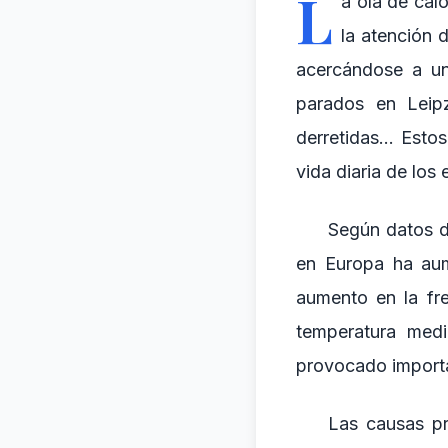
L
a ola de cal
la atención 
acercándose a un
parados en Leipz
derretidas... Est
vida diaria de los
Según datos d
en Europa ha aum
aumento en la fre
temperatura med
provocado importan
Las causas pr