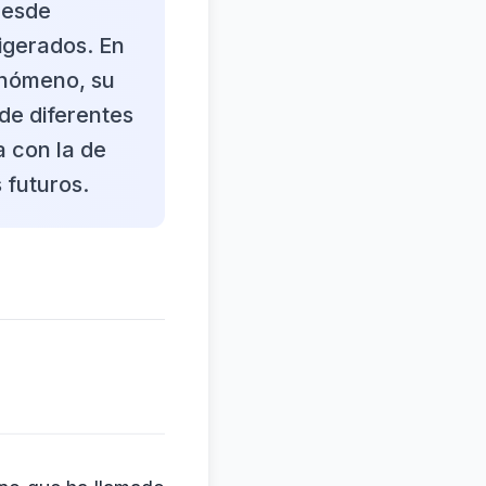
 desde
igerados. En
enómeno, su
de diferentes
 con la de
 futuros.