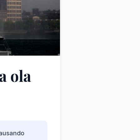
a ola
causando