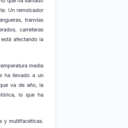
eno que ha llamado
nte. Un remolcador
ngueras, tranvías
rados, carreteras
 está afectando la
temperatura media
e ha llevado a un
 que va de año, la
órica, lo que ha
 y multifacéticas.