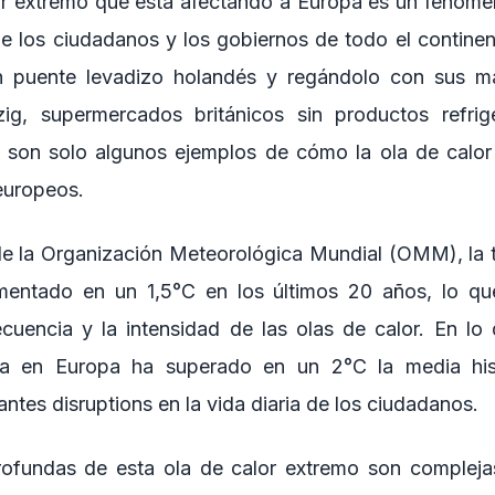
or extremo que está afectando a Europa es un fenóm
de los ciudadanos y los gobiernos de todo el contine
 puente levadizo holandés y regándolo con sus ma
ig, supermercados británicos sin productos refrige
os son solo algunos ejemplos de cómo la ola de calor
 europeos.
e la Organización Meteorológica Mundial (OMM), la 
entado en un 1,5°C en los últimos 20 años, lo qu
cuencia y la intensidad de las olas de calor. En lo
ia en Europa ha superado en un 2°C la media hist
tes disruptions en la vida diaria de los ciudadanos.
ofundas de esta ola de calor extremo son complejas