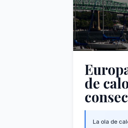
Europa
de cal
consec
La ola de ca