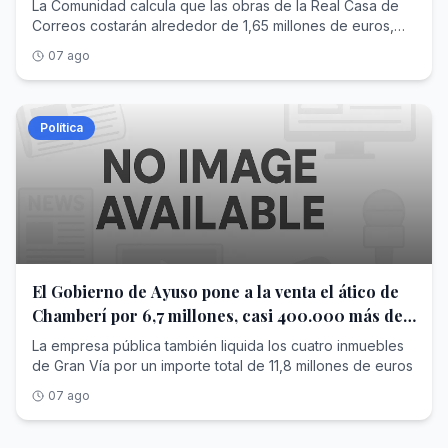
La Comunidad calcula que las obras de la Real Casa de
Correos costarán alrededor de 1,65 millones de euros,
aunque el contrato tramitado ahora no adjudica esos
07 ago
trabajos, sino el diseño del proyecto por casi 60.000
euros
Política
El Gobierno de Ayuso pone a la venta el ático de
Chamberí por 6,7 millones, casi 400.000 más de
lo que pagó
La empresa pública también liquida los cuatro inmuebles
de Gran Vía por un importe total de 11,8 millones de euros
07 ago