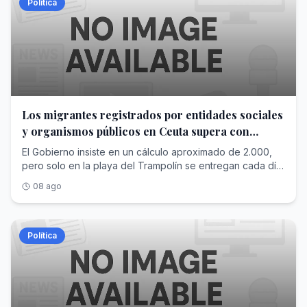
Política
Los migrantes registrados por entidades sociales
y organismos públicos en Ceuta supera con
creces las cifras de Interior
El Gobierno insiste en un cálculo aproximado de 2.000,
pero solo en la playa del Trampolín se entregan cada día
más raciones para alimentar a los recién llegados
08 ago
Política