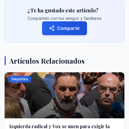
¿Te ha gustado este artículo?
Compártelo con tus amigos y familiares
Compartir
Artículos Relacionados
Deportes
Izquierda radical y Vox se unen para exigir la