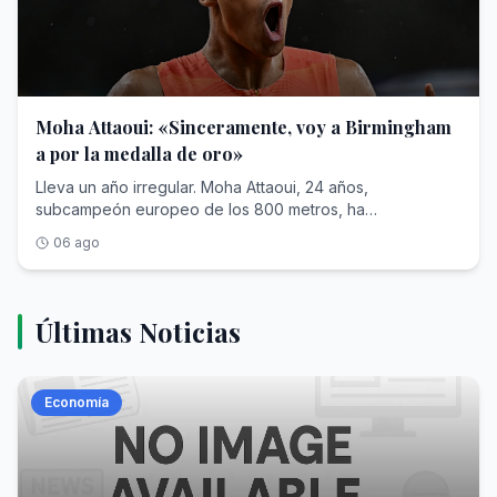
por 'The Times' que revela que Gianni Infantino ,
primera temporada de blanco. Pero, con la llegada de
equipo del tenista, que ha preferido refugiarse durante
presidente de la FIFA, habría ofrecido a Marruecos la final
Mourinho en 2010, comenzó a perder protagonismo hasta
meses en casa para preparar con las máximas garantías
del Mundial a cambio de asegurar su apoyo al frente de
que abandonó la entidad en 2014 con 29 goles y 39
posibles esta esperada vuelta que se espera pronto. Aún
la organización tras las numerosas polémicas acontecidas
asistencias a sus espaldas. Ganó una liga (2012), una
sin fecha, toda vez que también se cae de la lista de
durante estas últimas semanas. «Gravísimos
Copa (2011) y una Supercopa de España (2012). James
Cincinnati, cuando ya ilusionaba ver su nombre.Son las
acontecimientos»El texto de la PNL de Sumar —firmado
Rodríguez - 75 millonesJames Rodríguez AFPEl Madrid
«máximas garantías posibles» porque el mundo del
Moha Attaoui: «Sinceramente, voy a Birmingham
por tres diputados de IU y una parlamentara del Grupo
pagó 75 millones al Mónaco tras un estupendo Mundial
deporte se mueve siempre en la incertidumbre. No solo
a por la medalla de oro»
Parlamentario Sumar— reza que la organización de un
en 2014. Su primera campaña en el Bernabéu fue brutal,
en cuanto a entrenamientos y tácticas, sino sobre todo en
evento de este calibre moviliza «recursos públicos,
con 17 dianas y 18 asistencias, aunque en las posteriores
cuanto aparece alguna lesión. «Las lesiones forman parte
Lleva un año irregular. Moha Attaoui, 24 años,
compromete garantías estatales, condiciona inversiones
su eficacia bajó con creces. En 2019 fue cedido al Bayern
del rendimiento de un deportista; y saben convivir con el
subcampeón europeo de los 800 metros, ha
e infraestructuras y proyecta internacionalmente a los
de Múnich y en 2020 fichó por el Everton a coste cero.
dolor. Pero no deja de ser un proceso traumático por las
protagonizado un verano de altibajos, con buenas y
06 ago
países anfitriones». Por ello, añade, los países anfitriones
Participó en la toma de dos Champions (2016, 2017) y dos
dudas y los miedos. Tiene a un muy buen equipo detrás y
malas carreras. Ha pasado por una infección y por malas
deben mantener un respeto «efectivo y continuado de
ligas (2017, 2020). Actualmente es agente libre. Zidane -
decidirán el día de regreso cuando tengan muchas
adaptaciones después de entrenarse en altitud. Ahora
los derechos humanos, de la legalidad internacional y de
77,5 millonesZinedine Zidane Ignacio GilEn una época en
certezas. Aunque no haya trascendido ni la lesión exacta
parece muy en forma, tras el espectacular cambio de
los principios democráticos que deben regir la actuación
la que los traspasos rara vez superaban los 50 millones,
ni los plazos, ellos lo habrán medido todo», asegura
ritmo que protagonizó en los Nacionales. Es un joven
Últimas Noticias
de los poderes públicos» que no se observa en
Florentino dio un golpe en la mesa en 2001 al hacerse
Carlos Revuelta , director del Máster de Alto Rendimiento
jovial y se muestra muy sonriente, optimista y confiado en
Marruecos. Sumar, a diferencia de su socio de Gobierno,
con Zidane a cambio de 77,5 procedente de la Juventus.
del Deporte de la Universidad Europea de Madrid.«El
charla con ABC de cara a los Europeos que arrancan el
sí ha señalado al reino de Mohamed VI como promotor y
Su impacto fue inmediato y bajo su mando, el Madrid
problema es que las lesiones tendinosas, si es que ha
lunes en Birmingham. Como casi siempre.¿Dónde anda?
Economía
responsable de la avalancha de inmigrantes en Ceuta.
vivió una época repleta de títulos al sumar una Champions
sido el caso, son muy inciertas. Si tienes una fractura de
Estoy en Zúrich, en el hotel.Su última carrera fue la plata
Informa Patricia Romero .Por otro lado, el Grupo
League (2002), una Copa Intercontinental (2002), una
peroné sabes que son tantos días porque tiene que
en el campeonato de España. Se fue usted muy
Parlamentario Vox basa su razonamiento, en parte, por el
Supercopa de Europa (2002), una liga (2003) y dos
'pegarse' el hueso. Pero cuando se trata de tendones
enfadado, ¿se le ha pasado?Sí, sí. Difícil que yo me vaya
crecimiento económico que trae un Mundial: «Su
Supercopas de España (2001, 2003). Se retiró como una
solo puedes ver la sintomatología: no paras del todo, y
enfadado de una pista, pero al final bueno... A veces es