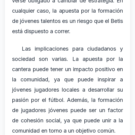
verse obligado a cambiar de estrategia. En
cualquier caso, la apuesta por la formación
de jóvenes talentos es un riesgo que el Betis
está dispuesto a correr.
Las implicaciones para ciudadanos y
sociedad son varias. La apuesta por la
cantera puede tener un impacto positivo en
la comunidad, ya que puede inspirar a
jóvenes jugadores locales a desarrollar su
pasión por el fútbol. Además, la formación
de jugadores jóvenes puede ser un factor
de cohesión social, ya que puede unir a la
comunidad en torno a un objetivo común.