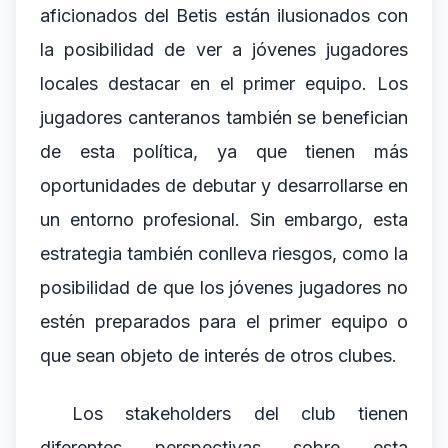
aficionados del Betis están ilusionados con
la posibilidad de ver a jóvenes jugadores
locales destacar en el primer equipo. Los
jugadores canteranos también se benefician
de esta política, ya que tienen más
oportunidades de debutar y desarrollarse en
un entorno profesional. Sin embargo, esta
estrategia también conlleva riesgos, como la
posibilidad de que los jóvenes jugadores no
estén preparados para el primer equipo o
que sean objeto de interés de otros clubes.
Los stakeholders del club tienen
diferentes perspectivas sobre esta