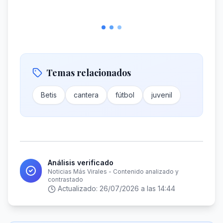
Temas relacionados
Betis
cantera
fútbol
juvenil
Análisis verificado
Noticias Más Virales - Contenido analizado y
contrastado
Actualizado:
26/07/2026 a las 14:44