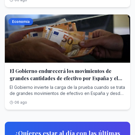
Chelsea cuando solo le quedaba un año de contrato
marroquí de ser una «dictadura» que atenta «contra la
su contrato y fichó por la Fiorentina. Actualmente milita en
fijaron un umbral muy alto para volver a activarse. Incluso,
separados por la mínima prometen uno de los finales más
pues nunca estuvo a la altura de las expectativas. Siete
soberanía de España» y aseguró que no «respeta los
el AEK de Atenas y tiene 28 años. Kaká - 67 millonesKaká
en materia eléctrica existe un decalaje de dos meses.
igualados de toda la semana.En los ClubSwan 42, en
goles y 12 asistencias fueron las pobres estadísticas de
derechos humanos», en referencia con la crisis en Ceuta.
Oscar del PozoEl astro brasileño fue uno de los
Esto provoca que no se recojan los costes de agosto,
cambio, el guion apenas cambia. El Nadir de Pedro
Hazard en 76 duelos. Colgó las botas en 2023 tras su
Afirmó, también, que este Mundial se debería tan solo en
galácticos de Florentino al inicio de su segundo mandato
que supondrá el mes más caro del año en el mercado
Economía
Vaquer, con Rayco Tabares a la táctica, sigue marcando
último año con el Madrid.
España y Portugal. Esta ofensiva parlamentaria por parte
en 2009. Mediapunta y nombrado Balón de Oro dos años
mayorista de la luz. Este viernes, según datos del
el ritmo. Incluso cuando cedió un segundo puesto,
de Sumar y Vox coincide con la información publicada
atrás con el Milán, fue titular indiscutible durante su
operador del mercado (OMIE), el sistema eléctrico
inmediatamente respondió con otra victoria para recordar
por 'The Times' que revela que Gianni Infantino ,
primera temporada de blanco. Pero, con la llegada de
mayorista presenta un precio de 119 euros el megavatio
quién manda. Salvo sorpresa, Selene Alifax y Pez de Abril
presidente de la FIFA, habría ofrecido a Marruecos la final
Mourinho en 2010, comenzó a perder protagonismo hasta
(€/MWh). Se trata, prácticamente, de la media que lleva
parecen condenados a disputarse las otras dos plazas
del Mundial a cambio de asegurar su apoyo al frente de
que abandonó la entidad en 2014 con 29 goles y 39
agosto. En concreto, hasta hoy, el coste ha sido de 122
del podio.En la categoría femenina mantiene también una
la organización tras las numerosas polémicas acontecidas
asistencias a sus espaldas. Ganó una liga (2012), una
€/MWh, un 79% más con respecto al mismo... <a
líder incontestable. El Team RCNP de María Bover
durante estas últimas semanas. «Gravísimos
Copa (2011) y una Supercopa de España (2012). James
href="https://www.abc.es/economia/luz-dispara-agosto-
continúa imponiendo su ley en el Round Robin, ampliando
acontecimientos»El texto de la PNL de Sumar —firmado
Rodríguez - 75 millonesJames Rodríguez AFPEl Madrid
gobierno-contemple-nuevas-ayudas-20260807010550-
El Gobierno endurecerá los movimientos de
diferencias y que empieza a resultar determinante.
por tres diputados de IU y una parlamentara del Grupo
pagó 75 millones al Mónaco tras un estupendo Mundial
nt.html">Ver Más</a>
grandes cantidades de efectivo por España y el
Parlamentario Sumar— reza que la organización de un
en 2014. Su primera campaña en el Bernabéu fue brutal,
extranjero
evento de este calibre moviliza «recursos públicos,
con 17 dianas y 18 asistencias, aunque en las posteriores
El Gobierno invierte la carga de la prueba cuando se trata
compromete garantías estatales, condiciona inversiones
su eficacia bajó con creces. En 2019 fue cedido al Bayern
de grandes movimientos de efectivo en España y desde
e infraestructuras y proyecta internacionalmente a los
de Múnich y en 2020 fichó por el Everton a coste cero.
o hacia el extranjero. Dentro del anteproyecto de ley de
06 ago
países anfitriones». Por ello, añade, los países anfitriones
Participó en la toma de dos Champions (2016, 2017) y dos
medidas integrales en materia de prevención del
deben mantener un respeto «efectivo y continuado de
ligas (2017, 2020). Actualmente es agente libre. Zidane -
blanqueo de capitales, la financiación del terrorismo y la
los derechos humanos, de la legalidad internacional y de
77,5 millonesZinedine Zidane Ignacio GilEn una época en
financiación de la proliferación de armas de destrucción
los principios democráticos que deben regir la actuación
la que los traspasos rara vez superaban los 50 millones,
masiva, el Ejecutivo ha incluido que, en caso de
de los poderes públicos» que no se observa en
Florentino dio un golpe en la mesa en 2001 al hacerse
problema, es el ciudadano el que debe probar que el
¿Quieres estar al día con las últimas