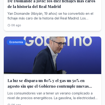
De Diomande a Jovic: los diez fichajes más caros
han concedido apenas oportunidades durante toda la
exigir la revisión ante la FIFA de la participación del país
2014) y dos Supercopas de España (2012, 2017).
hemos hecho un muy buen campeonato —reitera—.
la Ciudad Autónoma de Ceuta —y el fallecimiento de más
semana y llegan a la fase decisiva con la confianza que
de la historia del Real Madrid
norteafricano solicitando «su exclusión, como
Abandonó el club rumbo a la Juventus en 2018 y
Estamos realmente contentas y ahora nos vamos a
de cien—, la clase política ha comenzado a mover ficha
da no haber cometido errores. El alemán Elena Nova
consecuencia de los ataques de extraordinaria gravedad
actualmente milita en el Al-Nassr saudí con 41 años.Gareth
descansar y reponer las pilas, que el año que viene es
para retratar la poca fiabilidad de Marruecos como socio
Yan Diomande (Abiyán, 19 años) se ha convertido en el
resiste a la expectativa, mientras los españoles Hydra HM
y hostilidad a la soberanía nacional y la integridad
Bale - 101 millonesGareth Bale ReutersUn jugador
muy importante, clasificatorio para los Juegos. Tenemos
estratégico y compañero para llevar a cabo el
fichaje más caro de la historia del Real Madrid. Los
Hospitales y el actual campeón, Estrella Damm, siguen
territorial de España».De momento, ni el Gobierno ni el
descomunal con un carácter peculiar. El Madrid, tras unas
que dar ese poquito que nos ha faltado esta vez »,
evento.Este jueves, el Grupo Parlamentario Vox, ha
blancos, tras semanas de negociaciones, han pagado al
aferrados a la esperanza de una remontada que les
06 ago
Partido Popular (PP) han realizado ningún tipo de
arduas negociaciones con el Tottenham, consiguió
resume la nadadora sevillana, que se ha convertido en
presentado en el Congreso de los Diputados una
Leipzig alemán un total de 125 millones fijos , que podrían
permita asomarse al podio.Pero si alguien terminó el día
comentario acerca de la organización conjunta con
hacerse con sus servicios en 2013, y ese mismo año los
uno de los grandes baluartes del equipo español y
proposición no de ley (PNL) —medida que carece de
ascender con base en variables y objetivos. Un
con una sonrisa fue Javier Banderas. El Teatro del Soho
Marruecos del Mundial. Fernando Grande-Marlaska,
blancos se hicieron con la décima Copa de Europa,
vuelve a coleccionar tres medallas en una cita
carácter vinculante— con la que pretende retratar al
desembolso impresionante si se tiene en cuenta que el
San Miguel recuperó el liderato de ORC B gracias a una
ministro del Interior, describió al reino vecino como un
donde el galés anotó. Las lesiones e indiferencia lo
internacional del máximo nivel.
Gobierno para que revise la participación de Marruecos
africano, hace solo un año, dio el salto al fútbol teutón
Economía
jornada impecable, con dos victorias construidas desde
socio «absolutamente fiable». En el lado de la oposición,
distanciaron de la afición, pero eso no le impidió anotar
como país coorganizador del Mundial. Es la misma
desde el Leganés a cambio de solo 20 millones, 110
la táctica. Luis Doreste volvió a demostrar por qué sigue
Miguel Tellado, secretario general de los populares, dejó
106 dianas en los ocho cursos que defendió los colores.
estrategia que anunció el miércoles Sumar, liderados por
menos que ahora. Además, el extremo desbanca a
siendo uno de los grandes de la vela mundial, leyendo
claro que la función de su partido es hacer oposición a
En 2022 se marchó a la liga estadounidense y, un año
Izquierda Unida. El socio del Ejecutivo, que exigió la
Bellingham en la cima de las incorporaciones más valiosas
cada role y cada maniobra con la precisión de doble
Sánchez, no a un país extranjero.
después, se retiró a los 33. Jude Bellingham - 103
pasada semana a Sánchez llamar a consultas al
del club de Chamartín, repasadas a continuación. Luka
campeón olímpico.Luis Doreste explicaba al finalizar la
millonesBellingham Ignacio GilEl club abonó más de cien
embajador marroquí, presentó una iniciativa similar con el
Jovic - 63 millonesLuka Jovic ABCEl delantero serbio se
jornada que: «Hasta ahora solo hemos recorrido una
millones por Bellingham cuando solo tenía 20 años, pero
objetivo de recabar apoyos para que se traslade
convirtió en uno de los jugadores más cotizados en la
parte del camino. Nos queda más de media Copa del Rey
su impacto fue inmediato: obtuvo 23 dianas y fue
formalmente a la FIFA, a la Real Federación Española de
temporada 2018-2019, en la que anotó con el Eintracht de
por disputar y todavía hay varios barcos que pueden
fundamental para la consecución de la Champions de
Fútbol (RFEF) y al Gobierno portugués «la necesidad de
Frankfurt 27 goles. Así, el Madrid desembolsó 63 millones
La luz se dispara un 80% y el gas un 50% en
ganar. Lo importante es llegar líderes a este momento,
2023. Su rendimiento desde entonces ha bajado, pero
realizar una revisión y evaluación específica del actual
para hacerse con sus servicios. Sin embargo, el
pero ahora empieza lo verdaderamente difícil».También
agosto sin que el Gobierno contemple nuevas
acaba de jugar un buen Mundial , lo que eleva las
modelo de organización conjunta» del evento
balcánico nunca cuajó en el Bernabéu y abandonó el
cambió el panorama en ORC C. El Project Work de Javier
expectativas para la inminente temporada. Eden Hazard
ayudas
deportivo.No fue la única petición desde la izquierda
equipo con solo tres goles en 51 partidos disputados,
Los consumidores van a tener un verano complicado a
Padrón, defensor del título, completó su remontada y
-120 millonesHazard ABCUno de los grandes fracasos
federalista. Podemos, representado por Pablo
aunque se llevó a cambio una Champions (2022) y dos
nivel de precios energéticos. La gasolina, la electricidad
alcanzó el liderato, aunque empatado con el alemán
recientes de los blancos, que pagaron 120 millones al
Fernández, portavoz de la formación, calificó al reino
Ligas (2020, 2022). En 2022, los blancos lo liberaron de
y el gas natural están subiendo, y las medidas anticrisis
Niramo y con el Earlybird a solo un punto. Tres barcos
06 ago