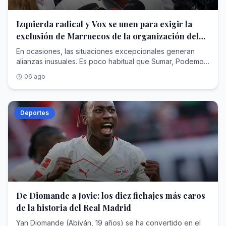
Izquierda radical y Vox se unen para exigir la
exclusión de Marruecos de la organización del
Mundial de 2030
En ocasiones, las situaciones excepcionales generan
alianzas inusuales. Es poco habitual que Sumar, Podemos
y Vox compartan la misma opinión acerca de una
06 ago
cuestión, aunque parecen haber encontrado un punto de
concordancia en la participación de Marruecos en la
organización del Mundial 2030 tras la crisis migratoria
sufrida en Ceuta. Por primera vez, coinciden: las tres
Deportes
formaciones exigen al Gobierno que excluya al reino
norteafricano de la organización del mayor evento
deportivo del mundo . En cuatro años, España compartirá
con Portugal y Marruecos la organización del Mundial. No
serán los únicos países en los que se jugará al fútbol.
Uruguay, Paraguay y Argentina celebrarán los partidos
inaugural como homenaje por el centenario de la
competición. Ahora, tras la entrada de 72.000 personas a
De Diomande a Jovic: los diez fichajes más caros
la Ciudad Autónoma de Ceuta —y el fallecimiento de más
de la historia del Real Madrid
de cien—, la clase política ha comenzado a mover ficha
para retratar la poca fiabilidad de Marruecos como socio
Yan Diomande (Abiyán, 19 años) se ha convertido en el