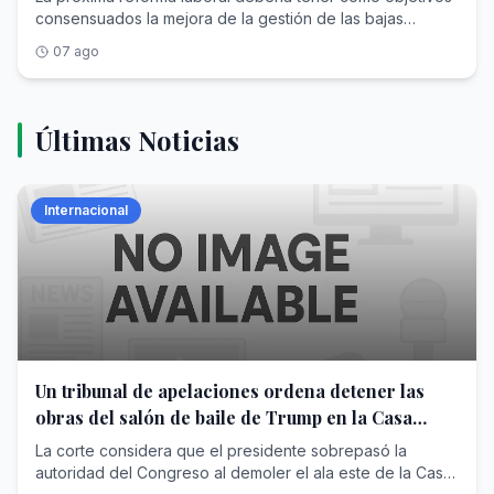
consensuados la mejora de la gestión de las bajas
médicas y la participación de los trabajadores en los
07 ago
beneficios de las empresas
Últimas Noticias
Internacional
Un tribunal de apelaciones ordena detener las
obras del salón de baile de Trump en la Casa
Blanca
La corte considera que el presidente sobrepasó la
autoridad del Congreso al demoler el ala este de la Casa