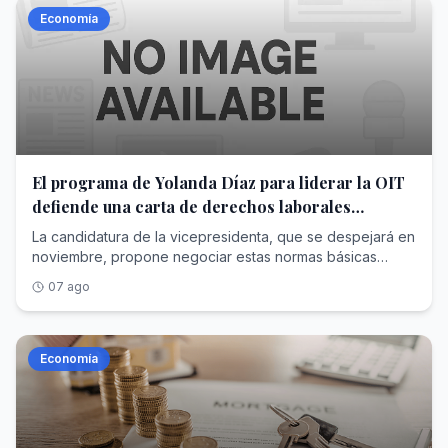
Economía
El programa de Yolanda Díaz para liderar la OIT
defiende una carta de derechos laborales
mínimos para todos los países
La candidatura de la vicepresidenta, que se despejará en
noviembre, propone negociar estas normas básicas
universales desde el diálogo entre gobiernos, empresas
07 ago
y trabajadores
Economía