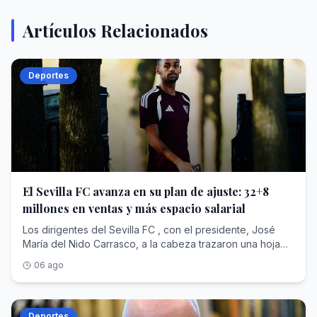
Artículos Relacionados
Deportes
El Sevilla FC avanza en su plan de ajuste: 32+8
millones en ventas y más espacio salarial
Los dirigentes del Sevilla FC , con el presidente, José
María del Nido Carrasco, a la cabeza trazaron una hoja
de ruta para la temporada 26-27, que tenía de nuevo
06 ago
como base la necesidad de conseguir plusvalías y abrir
espacio salarial para las inscripciones. La primera parte
del trabajo del nuevo director deportivo, José Ignacio
Navarro, ha estado influencia por esa obligación de
Deportes