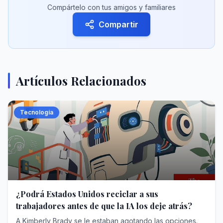
Compártelo con tus amigos y familiares
Compartir
Artículos Relacionados
Tecnología
¿Podrá Estados Unidos reciclar a sus
trabajadores antes de que la IA los deje atrás?
A Kimberly Brady se le estaban agotando las opciones. Esta californiana de 53 años tenía una licenciatura en psicología, pero se encontraba estancada en un trabajo mal remunerado en Costco, donde vendía productos electrónicos y joyería. Tras presentar unas 620 solicitudes sin éxito para puestos de atención al cliente y ventas —ámbitos que la IA está transformando cada vez más—, decidió reciclarse para trabajar en el departamento de óptica de Costco. Como no existía ningún programa oficial de formación, pasó seis meses aprendiendo por su cuenta el oficio de óptica mediante libros de texto y vídeos de YouTube, aprobó dos exámenes nacionales y pagó miles de dólares para obtener dos licencias. Sin embargo, no fue suficiente. Sin experiencia práctica, «seguían sin contratarme», afirma.La experiencia de Brady pone de manifiesto un problema más amplio. Cambiar de carrera profesional en Estados Unidos es difícil; la IA podría hacer que pronto se convierta en algo mucho más habitual. Según el banco Goldman Sachs, alrededor de diez millones de puestos de trabajo podrían desaparecer durante la próxima década. Los empleos administrativos de nivel inicial y el trabajo rutinario de oficina están especialmente expuestos, lo que pone en riesgo tanto a los nuevos trabajadores como a los actuales. Aún no se ha destruido empleo de forma generalizada, pero el temor ya está influyendo en la política estadounidense: casi uno de cada cinco trabajadores espera que la IA elimine su puesto de trabajo en un plazo de cinco años.Las tecnologías anteriores, desde la electricidad hasta los ordenadores, desplazaron a los trabajadores, pero también crearon otros tipos de empleo. Ahora, algunos tecnólogos, entre ellos Elon Musk, imaginan un futuro en el que una renta universal elevada proteja a las personas a medida que el trabajo remunerado vaya desapareciendo. Pocos políticos se conforman con esa solución, pero encontrar una alternativa es más difícil. Una respuesta seria ayudaría a los jóvenes a incorporarse al mercado laboral, a los empleados en activo a adaptarse a medida que evolucionan los puestos de trabajo y a los trabajadores desplazados a reorientarse hacia nuevas ocupaciones. ¿Podrá Estados Unidos crear un sistema así antes de que llegue la disrupción?the_economist_0770Su historial reciente no resulta alentador. Entre 2000 y 2011, Estados Unidos perdió casi seis millones de puestos de trabajo en el sector manufacturero, alrededor de un millón de ellos como consecuencia de la creciente competencia de las importaciones chinas, lo que hizo que el empleo permaneciera deprimido durante años en las zonas más afectadas. La principal respuesta federal, la Ayuda para el Ajuste Comercial (TAA), financió programas de reciclaje profesional y la ampliación de las prestaciones por desempleo, pero únicamente para los trabajadores que pudieran demostrar que habían perdido su empleo a causa del comercio internacional. Quienes recibieron formación trabajaron aproximadamente tres meses más que trabajadores comparables que no la recibieron y, durante la década siguiente, ganaron unos 50 000 dólares más.Sin embargo, el alcance del programa era limitado. A principios de la década del año 2000, aproximadamente 160.000 trabajadores al año estaban cubiertos por las certificaciones de la TAA, mientras que el sector manufacturero perdía alrededor de 500.000 empleos anuales. De esos beneficiarios, solo unos 40.000 accedían cada año a la formación, lo que reflejaba la complejidad de los trámites y las esperas, de casi un año, antes de que pudiera comenzar el proceso formativo. El resultado fue una devastación económica local que contribuyó a alimentar el giro populista de Estados Unidos.El 61% de los estadounidenses que van a la universidad sale de ella con deudasEl impacto de la IA será diferente, ya que afectará a empleos administrativos repartidos por todo el país. Las pérdidas podrían producirse mediante una menor contratación y oleadas de despidos, más que por cierres repentinos de fábricas. No obstante, la carga podría recaer con especial intensidad sobre determinados grupos. Los trabajadores jóvenes podrían ver cómo desaparecen las oportunidades de acceso al mercado laboral, mientras que las mujeres sin titulación universitaria —con exceso de representación en puestos administrativos, de oficina, de centros de atención telefónica y de apoyo administrativo— se enfrentan a riesgos especialmente elevados.En la actualidad, el sistema nacional de educación y formación de los trabajadores parte de la premisa de que estos reciben formación una única vez, al comienzo de su carrera profesional, y de que el desempleo constituye una interrupción temporal antes de reincorporarse a un empleo similar. Aproximadamente, cuatro de cada diez estadounidenses que terminan el instituto se matriculan en una universidad de cuatro años; el 61% sale de ella con deudas. Los centros de formación profesional ofrecen la mayor parte de la formación de corta duración, pero reciben mucha menos financiación: cuentan con aproximadamente 25.000 millones de dólares de financiación pública para programas de formación laboral y atienden a unos ocho millones de personas al año.¿Cómo sería un modelo mejor?El apoyo federal específico para los trabajadores desplazados es aún menor, sobre todo desde que la TAA dejó de admitir nuevos beneficiarios en 2022. En 2023, el principal programa federal de formación para quienes pierden su empleo gastó solo 170 millones de dólares en formar a unas 39.000 personas. Los participantes reciben un modesto vale para gastar en un curso homologado. Algunos programas funcionan bien; muchos otros, no. «Todo nuestro sistema se basa en una financiación vinculada a la asistencia, no a los resultados», afirma Gina Raimondo, exgobernadora de Rhode Island y secretaria de Comercio en la administración Biden. El resultado es un sistema fragmentado e insuficientemente financiado.¿Cómo sería un modelo mejor? Empecemos por los trabajadores jóvenes. Si la IA erosiona los empleos administrativos de nivel inicial, Estados Unidos necesitará más vías de acceso al mercado laboral que no pasen por una titulación universitaria de cuatro años. Los programas sectoriales ofrecen un modelo cuya eficacia ha quedado demostrada: los intermediarios reúnen a empresas de una misma región y a proveedores de formación para diseñar cursos adaptados a las vacantes reales, al tiempo que proporcionan orientación y otros tipos de apoyo. Cuatro ensayos aleatorios realizados en los sectores de la asistencia sanitaria, el soporte informático y la industria manufacturera constataron un aumento duradero de los ingresos de entre el 11% y el 40%.Los programas de formación profesional ofrecen otra vía, al combinar trabajo remunerado con formación estructurada. Estos programas han ganado popularidad, pero solo alrededor de 800.000 estadounidenses están inscritos en ellos, apenas la mitad que en Alemania, un país con una cuarta parte de la población de Estados Unidos. Y, a diferencia de Alemania, los programas de formación profesional en Estados Unidos siguen concentrándose en la construcción y los oficios cualificados.También se están poniendo en marcha otras iniciativas. RAISE US, una organización nacional sin ánimo de lucro cofundada por Raimondo y Eric Holcomb, exgobernador republicano de Indiana, está colaborando con gobernadores, empresarios y proveedores de formación para desarrollar nuevas iniciativas; hasta ahora ha anunciado proyectos piloto en cuatro estados. Su programa en Maryland se basa en una iniciativa estatal puesta en marcha hace tres años que remunera a los jóvenes trabajadores para que pasen un año trabajando en organizaciones sin ánimo de lucro. RAISE US añade orientación, formación profesional y vías de acceso a empleos estables en los sectores de la sanidad y la educación. Por ahora, estos experimentos no dejan de ser eso.Los trabajadores en activo necesitan un tipo distinto de ayuda, ya que la IA está transformando los puestos que ya desempeñan. Por el momento, la mayoría de los esfuerzos se centran en enseñar a los trabajadores a utilizar esta tecnología. Hoy en día es habitual que las grandes empresas de servicios administrativos —desde consultoras hasta entidades financieras— cuenten con programas internos para ayudar a sus empleados a aprender cómo la IA puede complementar su trabajo. Sin embargo, algunos trabajadores no necesitarán una nueva versión de su puesto actual, sino un empleo completamente distinto.«Hay un coste para el ego de las personas»Salesforce, una empresa de software, ofrece una idea de lo que eso podría suponer. Su plataforma Career Connect relaciona las competencias de los empleados con posibles puestos internos y recomienda la formación más adecuada; además, el reembolso de los gastos de formación puede ayudar a sufragar el coste de las titulaciones oficiales. Resulta lógico que Salesforce, una empresa cuya propia plataforma se enfrenta a la disrupción provocada por la IA, esté probando nuevas formas de ayudar a sus trabajadores a adaptarse. Sin embargo, este tipo de infraestructura para facilitar la movilidad interna sigue siendo poco habitual.El principal problema es que, en el caso de muchos trabajadores que ocupan puestos vulnerables, aún nadie sabe para qué deberían formarse. Connecticut, en colaboración con RAISE US, está estudiando la posibilidad de reciclar a trabajadores administrativos para que desempeñen empleos en el sector sanitario, pero es posible que los agentes de seguros no sean quienes mejor se relacionen con los pacientes. Lo ideal sería que los nuevos puestos aprovecharan las competencias ya existentes y permitieran conservar cierta identidad profesional. «Hay un coste para el ego de las personas», afirma Lee Lilley, secretario de Comercio de Carolina del Norte. «No es realista coger a alguien que ha desarrollado una carrera durante 20 años en un entorno de oficina y preguntarle: «¿te gustaría convertirte en soldador?»».Esa incertidumbre e