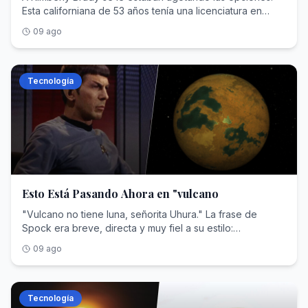
09 ago
Tecnología
Esto Está Pasando Ahora en "vulcano
"Vulcano no tiene luna, señorita Uhura." La frase de
Spock era breve, directa y muy fiel a su estilo:
exactamente como esperaríamos que pensara y hablara
09 ago
un vulcano. 'Star Trek' nos enseñó muy bien esa forma
de estar en el universo: seres capaces de convivir con
los humanos, de parecerse a nosotros en lo esencial y, al
mismo tiempo, de resultar profundamente distintos por su
Tecnología