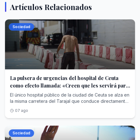
Artículos Relacionados
Sociedad
La pulsera de urgencias del hospital de Ceuta
como efecto llamada: «Creen que les servirá para
pedir asilo»
El único hospital público de la ciudad de Ceuta se alza en
la misma carretera del Tarajal que conduce directamente
al paso fronterizo principal. Es uno de los emblemas de la
07 ago
ciudad y el punto de referencia sanitario en la zona
fronteriza. El hospital está siempre bajo presión, incluso
sin la llegada masiva de inmigrantes como la que tuvo
lugar hace una semana. Ahora la presión ha dado paso al
Sociedad
colapso.Los siete médicos de Urgencias que trabajan 24